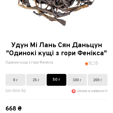
Удун Мі Лань Сян Даньцун
"Одинокі кущі з гори Фенікса"
Одинокі кущі з гори Фенікса
5
5
50 г
8 г
25 г
100 г
200 г
GH-1014-50
немає в наявності
668 ₴