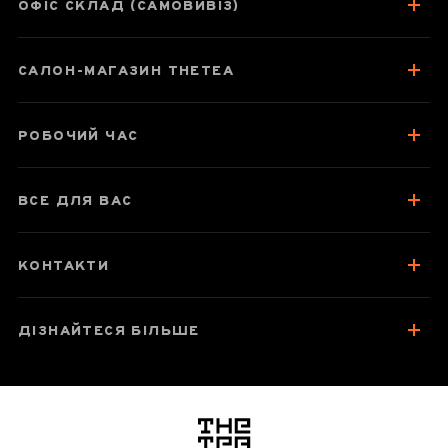
ОФІС СКЛАД (САМОВИВІЗ)
САЛОН-МАГАЗИН THETEA
Паспорт улуну
Про чай
РОБОЧИЙ ЧАС
Смак, аромат, колір
Як заварювати
ВСЕ ДЛЯ ВАС
Відгуки чаєманів
5
КОНТАКТИ
ДІЗНАЙТЕСЯ БІЛЬШЕ
логотип