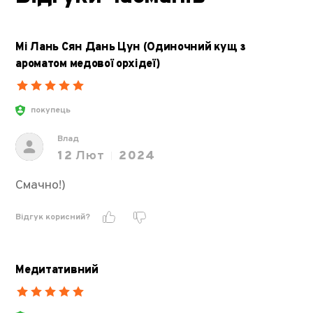
Мі Лань Сян Дань Цун (Одиночний кущ з
ароматом медової орхідеї)
покупець
Влад
12
Лют
2024
Смачно!)
Відгук корисний?
Медитативний