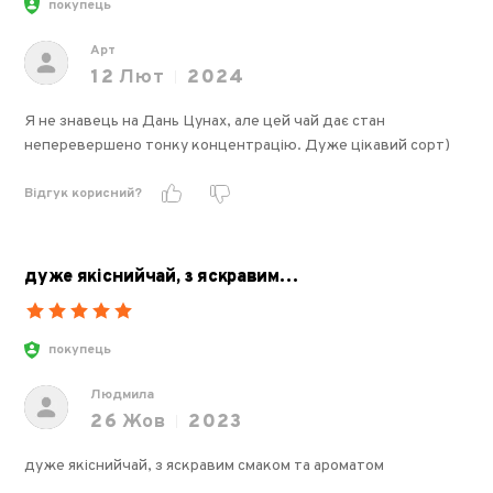
покупець
Арт
12
Лют
2024
Я не знавець на Дань Цунах, але цей чай дає стан
неперевершено тонку концентрацію. Дуже цікавий сорт)
Відгук корисний?
дуже якіснийчай, з яскравим…
покупець
Людмила
26
Жов
2023
дуже якіснийчай, з яскравим смаком та ароматом