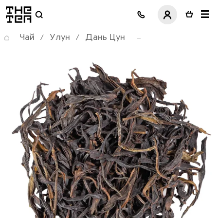
логотип
Чай
Улун
Дань Цун
/
/