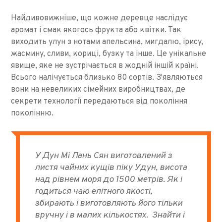
Найдивовижніше, що кожне деревце наслідує
аромат і смак якогось фрукта або квітки. Так
виходить улун з нотами апельсина, мигдалю, ірису,
жасмину, сливи, кориці, бузку та інше. Це унікальне
явище, яке не зустрічається в жодній іншій країні.
Всього налічується близько 80 сортів. З'являються
вони на невеликих сімейних виробництвах, де
секрети технології передаються від покоління
поколінню.
У Дун Мі Лань Сян виготовлений з
листя чайних кущів піку Удун, висота
над рівнем моря до 1500 метрів. Як і
годиться чаю елітного якості,
збирають і виготовляють його тільки
вручну і в малих кількостях. Знайти і