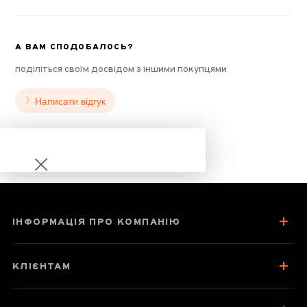
А ВАМ СПОДОБАЛОСЬ?
поділіться своїм досвідом з іншими покупцями
Написати відгук
ІНФОРМАЦІЯ ПРО КОМПАНІЮ
Удун Мі Лань
Сян Даньцун
КЛІЄНТАМ
"Одинокі кущі з
гори Фенікса"