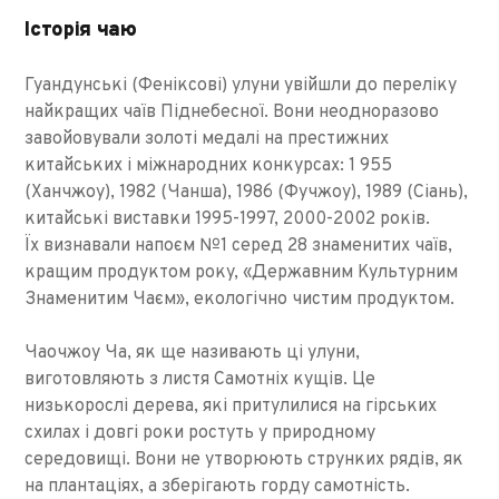
Історія чаю
Гуандунські (Феніксові) улуни увійшли до переліку
найкращих чаїв Піднебесної. Вони неодноразово
завойовували золоті медалі на престижних
китайських і міжнародних конкурсах: 1 955
(Ханчжоу), 1982 (Чанша), 1986 (Фучжоу), 1989 (Сіань),
китайські виставки 1995-1997, 2000-2002 років.
Їх визнавали напоєм №1 серед 28 знаменитих чаїв,
кращим продуктом року, «Державним Культурним
Знаменитим Чаєм», екологічно чистим продуктом.
Чаочжоу Ча, як ще називають ці улуни,
виготовляють з листя Самотніх кущів. Це
низькорослі дерева, які притулилися на гірських
схилах і довгі роки ростуть у природному
середовищі. Вони не утворюють струнких рядів, як
на плантаціях, а зберігають горду самотність.