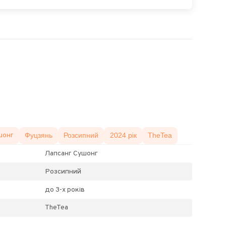
шонг
Фуцзянь
Розсипний
2024 рік
TheTea
Лапсанг Сушонг
Розсипний
до 3-х років
TheTea