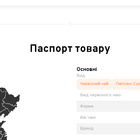
Паспорт товару
Основні
Вид
Червоний чай
Лапсанг Су
Вид червоного чаю
Форма
Вік чаю
Бренд