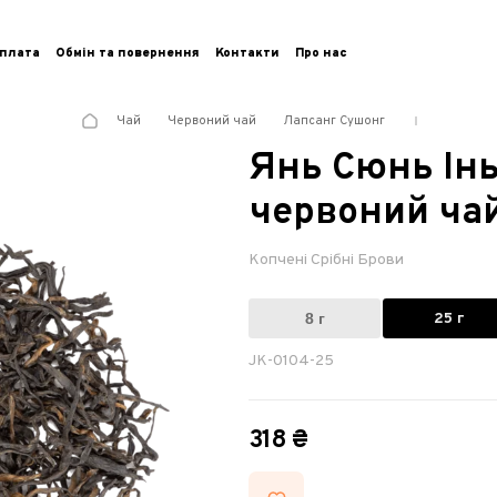
плата
Обмін та повернення
Контакти
Про нас
Чай
Червоний чай
Лапсанг Сушонг
Янь Сюнь Ін
червоний ча
Копчені Срібні Брови
8 г
25 г
JK-0104-25
318 ₴