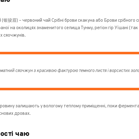
чаю
 (银骏眉) – червоний чай Срібні брови скакуна або Брови срібного ска
раної на околицях знаменитого селища Тунму, регіон гір Уїшані (та
х сяочжунів.
матний сяочжун з красивою фактурою темного листя і ворсистих золо
ировину залишають у вологому теплому приміщенні, поки фермент
снових дровах.
ості чаю