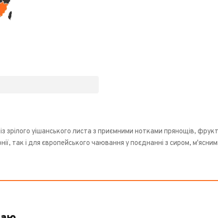
із зрілого уішанського листа з приємними нотками прянощів, фрукт
нії, так і для європейського чаювання у поєднанні з сиром, м'ясн