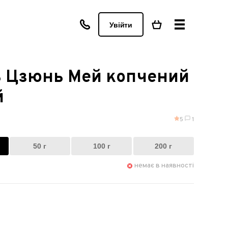
Увійти
ь Цзюнь Мей копчений
й
5
1
50 г
100 г
200 г
немає в наявності