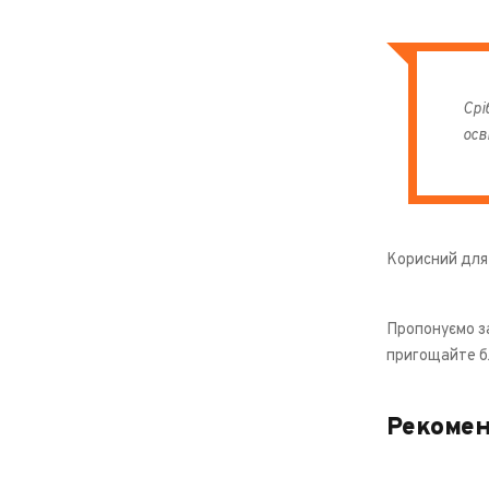
Срі
осв
Корисний для 
Пропонуємо за
пригощайте б
Рекомен