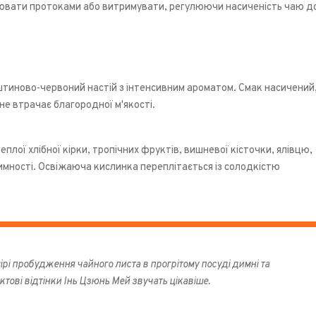
вати протоками або витримувати, регулюючи насиченість чаю до
тиново-червоний настій з інтенсивним ароматом. Смак насичений
не втрачає благородної м'якості.
теплої хлібної кірки, тропічних фруктів, вишневої кісточки, ялівцю,
имності. Освіжаюча кислинка переплітається із солодкістю
ірі пробудження чайного листа в прогрітому посуді димні та
тові відтінки Інь Цзюнь Мей звучать цікавіше.