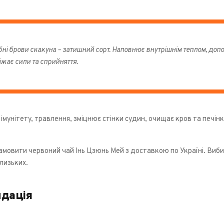
бні брови скакуна – затишний сорт. Наповнює внутрішнім теплом, допо
іжає сили та сприйняття.
імунітету, травлення, зміцнює стінки судин, очищає кров та печінк
мовити червоний чай Інь Цзюнь Мей з доставкою по Україні. Виби
лизьких.
дація