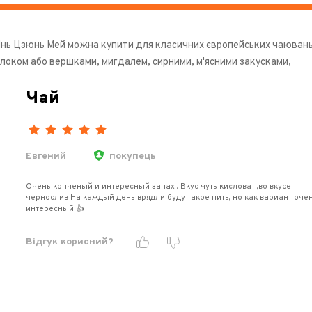
Інь Цзюнь Мей можна купити для класичних європейських чаювань
олоком або вершками, мигдалем, сирними, м'ясними закусками,
Чай
Евгений
покупець
Очень копченый и интересный запах . Вкус чуть кисловат ,во вкусе
чернослив На каждый день врядли буду такое пить, но как вариант оче
интересный 👍
Відгук корисний?