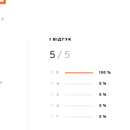
 у
1 ВІДГУК
5
/ 5
5
100 %
нь
4
0 %
3
0 %
2
0 %
1
0 %