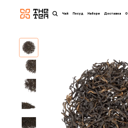
логотип
Чай
Посуд
Набори
Доставка
О