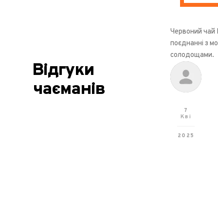
Червоний чай 
поєднанні з м
солодощами.
Відгуки
чаєманів
7
Кві
2025