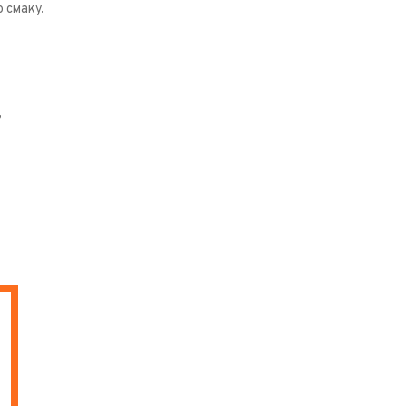
 смаку.
,