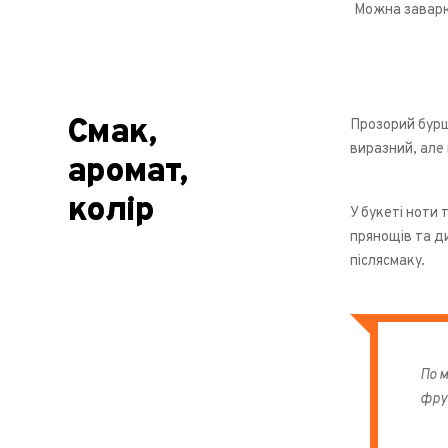
Можна заварю
Смак,
Прозорий бурш
виразний, але 
аромат,
колір
У букеті ноти 
прянощів та д
післясмаку.
По м
фрук