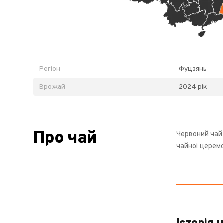
Регіон
Фуцзянь
Врожай
2024 рік
Про чай
Червоний чай 
чайної церемо