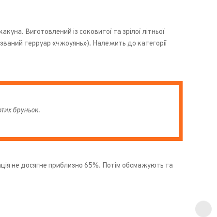
куна. Виготовлений із соковитої та зрілої літньої
к званий терруар «чжоуянь»). Належить до категорії
тих бруньок.
ація не досягне приблизно 65%. Потім обсмажують та