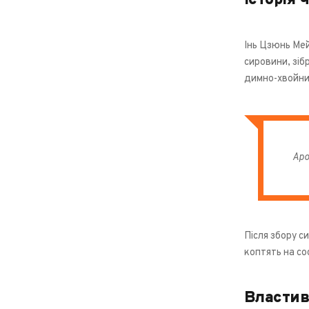
Історія 
Інь Цзюнь Мей
сировини, зіб
димно-хвойни
Аро
Після збору с
коптять на со
Властив