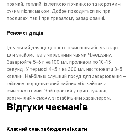
прямий, теплий, із легкою гірчинкою та коротким
сухим післясмаком. Добре поводиться як при
проливах, так і при тривалому заварюванні.
Рекомендація
Ідеальний для щоденного вживання або як старт
для знайомства з червоними чаями Чжецзяну.
Заварюйте 5–6 г на 100 мл, проливом по 10–15
секунд. У термосі 4–5 г на 300 мл, настоювати 3–5
хвилин. Найбільш слушний посуд для заварювання —
гайвань, порцеляновий чайник або чайник з
ісинської глини. Чай простий у приготуванні,
зрозумілий у смаку, зі стабільним характером.
Відгуки чаєманів
Класний смак за бюджетні кошти