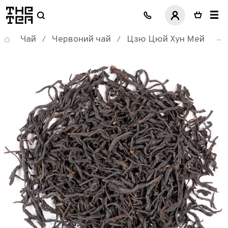
логотип
Чай
Червоний чай
Цзю Цюй Хун Мей
/
/