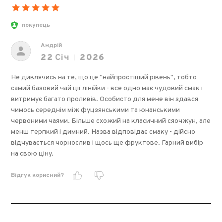
покупець
Андрій
22
Січ
2026
Не дивлячись на те, що це "найпростіший рівень", тобто
самий базовий чай ції лінійки - все одно має чудовий смак і
витримує багато проливів. Особисто для мене він здався
чимось середнім між фуцзянськими та юнанськими
червоними чаями. Більше схожий на класичний сяочжун, але
менш терпкий і димний. Назва відповідає смаку - дійсно
відчувається чорнослив і щось ще фруктове. Гарний вибір
на свою ціну.
Відгук корисний?