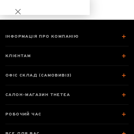
ІНФОРМАЦІЯ ПРО КОМПАНІЮ
Цзю Цюй Хун
Мей, червоний
КЛІЄНТАМ
чай з провінції
Чжецзян
ОФІС СКЛАД (САМОВИВІЗ)
САЛОН-МАГАЗИН THETEA
Паспорт товару
Про чай
РОБОЧИЙ ЧАС
Відгуки чаєманів
1
ВСЕ ДЛЯ ВАС