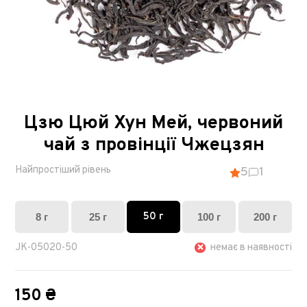
Цзю Цюй Хун Мей, червоний
чай з провінції Чжецзян
Найпростіший рівень
5
1
50 г
8 г
25 г
100 г
200 г
JK-05020-50
немає в наявності
150 ₴