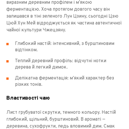
виразним деревним профілем і м’якою
ферментацією. Хоча протягом довгого часу він
залишався в тіні зеленого Лун Цзину, сьогодні Цзю
Цюй Хун Мей відроджується як частина автентичної
чайної культури Чжецзяну.
Глибокий настій: інтенсивний, з бурштиновим
відтінком.
Теплий деревний профіль: відчутні нотки
дерева й легкий димок.
Делікатна ферментація: м’який характер без
різких тонів.
Властивості чаю
Лист грубуватої скрутки, темного кольору. Настій
глибокий, щільний, бурштиновий. В ароматі —
деревина, сухофрукти, ледь вловимий дим. Смак