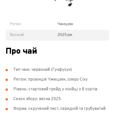
Регіон
Чжецзян
Врожай
2025 рік
Про чай
Тип чаю: червоний (Гунфухун)
Регіон: провінція Чжецзян, озеро Сіху
Рівень: стартовий грейд у лінійці з 8 сортів
Сезон збору: весна 2025
Форма: скручений лист, середній та грубуватий