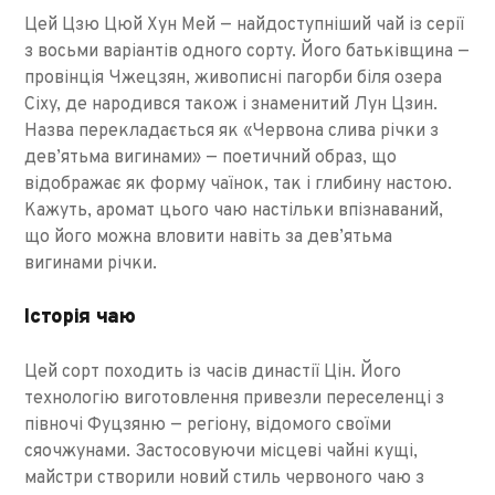
Цей Цзю Цюй Хун Мей — найдоступніший чай із серії
з восьми варіантів одного сорту. Його батьківщина —
провінція Чжецзян, живописні пагорби біля озера
Сіху, де народився також і знаменитий Лун Цзин.
Назва перекладається як «Червона слива річки з
дев’ятьма вигинами» — поетичний образ, що
відображає як форму чаїнок, так і глибину настою.
Кажуть, аромат цього чаю настільки впізнаваний,
що його можна вловити навіть за дев’ятьма
вигинами річки.
Історія чаю
Цей сорт походить із часів династії Цін. Його
технологію виготовлення привезли переселенці з
півночі Фуцзяню — регіону, відомого своїми
сяочжунами. Застосовуючи місцеві чайні кущі,
майстри створили новий стиль червоного чаю з