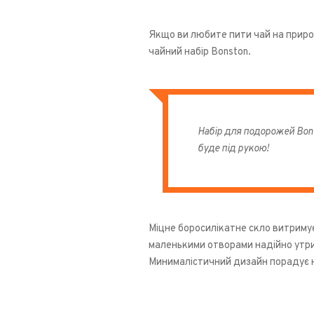
Якщо ви любите пити чай на природ
чайний набір Bonston.
Набір для подорожей Bons
буде під рукою!
Міцне боросилікатне скло витриму
маленькими отворами надійно утрим
Минималістичний дизайн порадує н