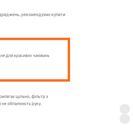
відряджень, рекомендуємо купити
ідне для красивих чаювань
илягає щільно, фільтр з
і не обпалюють руку.