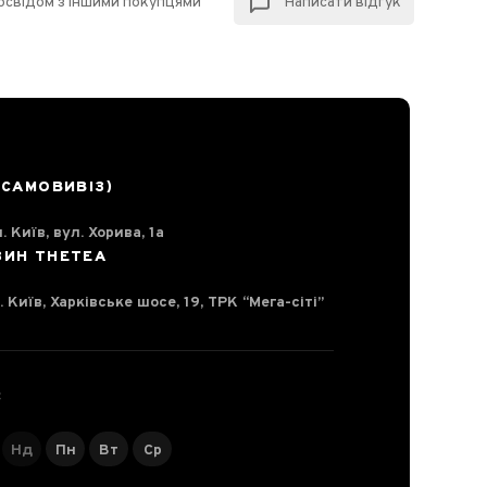
досвідом з іншими покупцями
Написати відгук
(САМОВИВІЗ)
. Київ, вул. Хорива, 1а
ЗИН THETEA
. Київ, Харківське шосе, 19, ТРК “Мега-сіті”
С
Нд
Пн
Вт
Ср