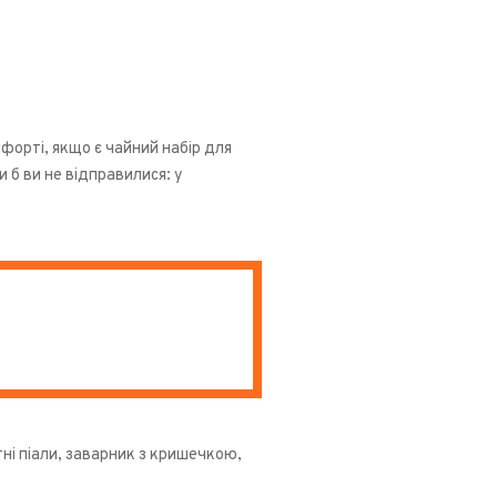
форті, якщо є чайний набір для
 б ви не відправилися: у
ні піали, заварник з кришечкою,