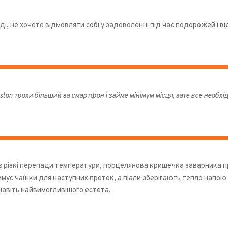
і, не хочете відмовляти собі у задоволенні під час подорожей і 
ton трохи більший за смартфон і займе мінімум місця, зате все необх
є різкі перепади температури, порцелянова кришечка заварника пр
ує чаїнки для наступних проток, а піали зберігають тепло напою 
авіть найвимогливішого естета.