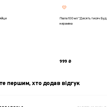
яйце
Піала 100 мл "Десять тисяч Буд
кераміка
999 ₴
те першим, хто додав відгук