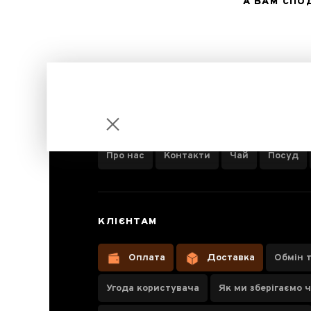
А ВАМ СП
ІНФОРМАЦІЯ ПРО КОМПАНІЮ
Про нас
Контакти
Чай
Посуд
Тревел-сет
КЛІЄНТАМ
Bonston BC09
Оплата
Доставка
Обмін 
Угода користувача
Як ми зберігаємо 
Паспорт товару