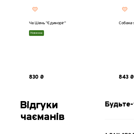
Ча Шень "Єдиноріг"
Собака-
Новинка
830 ₴
843 ₴
Відгуки
Будьте-
чаєманів