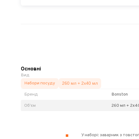
Основні
Вид
Набори посуду
260 мл + 2х40 мл
Бренд
Bonston
Об'єм
260 мл + 2х4
У наборі: заварник з товсто