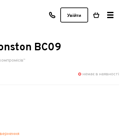
Увійти
onston BC09
компромісів"
немає в наявності
овернення