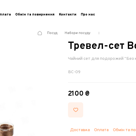
плата
Обмін та повернення
Контакти
Про нас
Посуд
Набори посуду
Тревел-сет B
Чайний сет для подорожей "Без 
BC-09
2100 ₴
Доставка
Оплата
Обмін та п