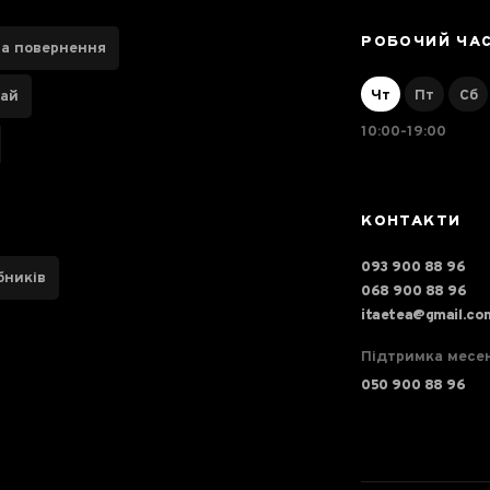
РОБОЧИЙ ЧА
та повернення
Чт
Пт
Сб
чай
10:00-19:00
КОНТАКТИ
093 900 88 96
бників
068 900 88 96
itaetea@gmail.co
Підтримка месе
050 900 88 96