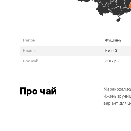
Регіон
Фуцзянь
Країна
Китай
Врожай
2017 рік
Про чай
Ми закохалися
Чжень зручніш
варіант для 