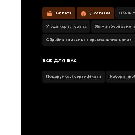
з білим
ворсом Бай
Оплата
Доставка
Обмін 
Хао Інь
Угода користувача
Як ми зберігаємо 
Чжень, 2017
рік
Обробка та захист персональних даних
ВСЕ ДЛЯ ВАС
Паспорт товару
Подарункові сертифікати
Набори про
Про чай
Відгуки чаєманів