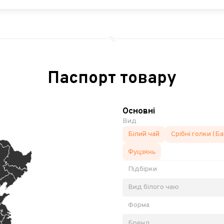
Паспорт товару
Основні
Вид
Білий чай
Срібні голки (Б
Фуцзянь
Підбірки
Вид білого чаю
Форма
Бренд