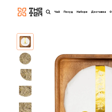
логотип
Чай
Посуд
Набори
Доставка
О