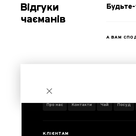
Відгуки
Будьте-
чаєманів
А ВАМ СП
ІНФОРМАЦІЯ ПРО КОМПАНІЮ
Про нас
Контакти
Чай
Посуд
Срібні голки
КЛІЄНТАМ