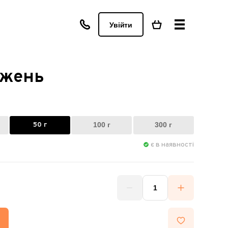
Увійти
Чжень
50 г
100 г
300 г
є в наявності