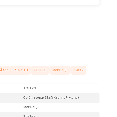
ай Хао Інь Чжень)
ТОП 20
Млинець
Китай
ТОП 20
Срібні голки (Бай Хао Інь Чжень)
Млинець
TheTea