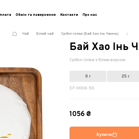
плата
Обмін та повернення
Контакти
Про нас
Чай
Білий чай
Срібні голки (Бай Хао Інь Чжень)
Бай Хао Інь 
Срібні голки з білим ворсом
8 г
25 г
EF-0006-50
1056 ₴
Купити