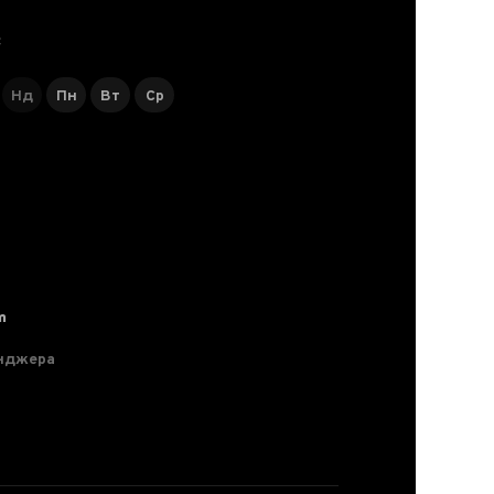
С
Нд
Пн
Вт
Ср
m
нджера