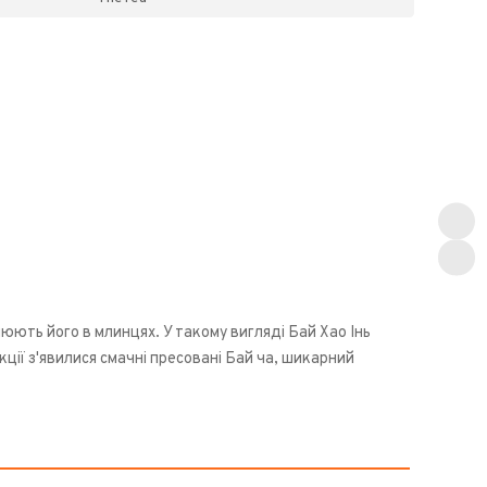
юють його в млинцях. У такому вигляді Бай Хао Інь
екції з'явилися смачні пресовані Бай ча, шикарний