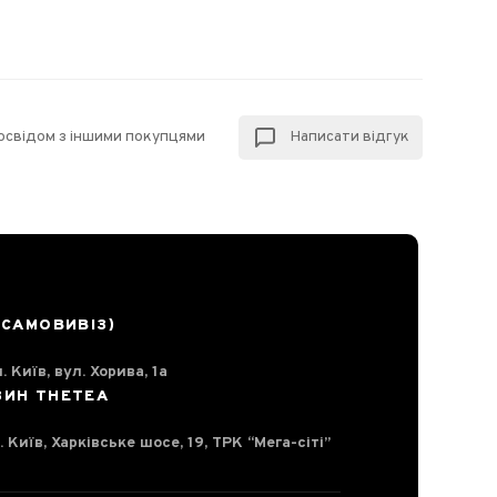
досвідом з іншими покупцями
Написати відгук
(САМОВИВІЗ)
. Київ, вул. Хорива, 1а
ЗИН THETEA
. Київ, Харківське шосе, 19, ТРК “Мега-сіті”