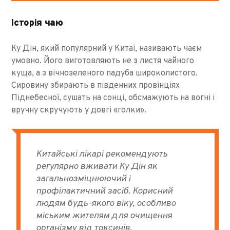
Історія чаю
Ку Дін, який популярний у Китаї, називають чаєм
умовно. Його виготовляють не з листя чайного
куща, а з вічнозеленого падуба широколистого.
Сировину збирають в південних провінціях
Піднебесної, сушать на сонці, обсмажують на вогні і
вручну скручують у довгі «голки».
Китайські лікарі рекомендують
регулярно вживати Ку Дін як
загальнозміцнюючий і
профілактичний засіб. Корисний
людям будь-якого віку, особливо
міським жителям для очищення
організму від токсинів.