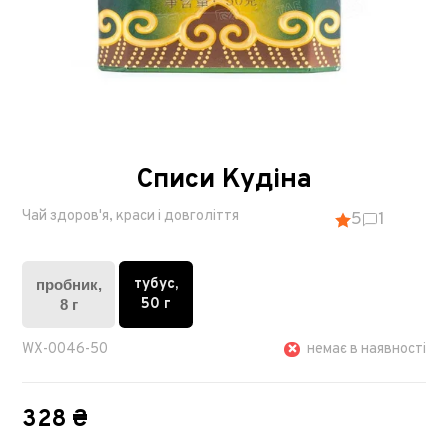
Списи Кудіна
Чай здоров'я, краси і довголіття
5
1
тубус,
пробник,
50 ​​г
8 г
WX-0046-50
немає в наявності
328 ₴