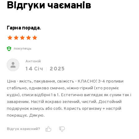
Відгуки чаєманів
Гарна порада.
покупець
Антоній
14
Січ
2025
Ціна - якість, пакування, свіжість - КЛАСНО! 3-4 проливи
стабільно, однаково смачно, ніжно-гіркий (хто розуміє
кудін), списи відбірні 1 в 1. Естетично виглядає як сухим так і
завареним. Настій яскраво зелений, чистий. Достойний
подарунок комусь або собі. Користь організму + настрій
покращує. Дякую.
Відгук корисний?