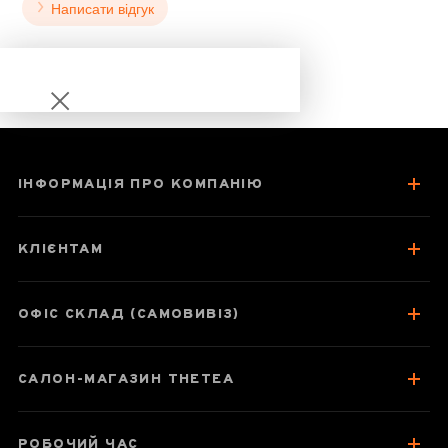
Написати відгук
ІНФОРМАЦІЯ ПРО КОМПАНІЮ
Списи Кудіна
КЛІЄНТАМ
ОФІС СКЛАД (САМОВИВІЗ)
Паспорт товару
САЛОН-МАГАЗИН THETEA
Про чай
Смак, аромат, колір
РОБОЧИЙ ЧАС