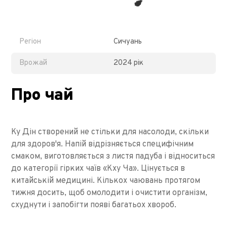
Регіон
Сичуань
Врожай
2024 рік
Про чай
Ку Дін створений не стільки для насолоди, скільки
для здоров'я. Напій відрізняється специфічним
смаком, виготовляється з листя падуба і відноситься
до категорії гірких чаїв «Кху Ча». Цінується в
китайській медицині. Кількох чаювань протягом
тижня досить, щоб омолодити і очистити організм,
схуднути і запобігти появі багатьох хвороб.