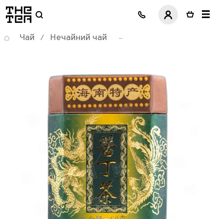
логотип
Чай
Нечайний чай
/