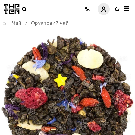
логотип
Чай
Фруктовий чай
/