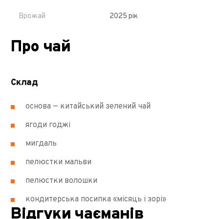
Врожай
2025 рік
Про чай
Склад
основа — китайський зелений чай
ягоди годжі
мигдаль
пелюстки мальви
пелюстки волошки
кондитерська посипка «місяць і зорі»
Відгуки чаєманів