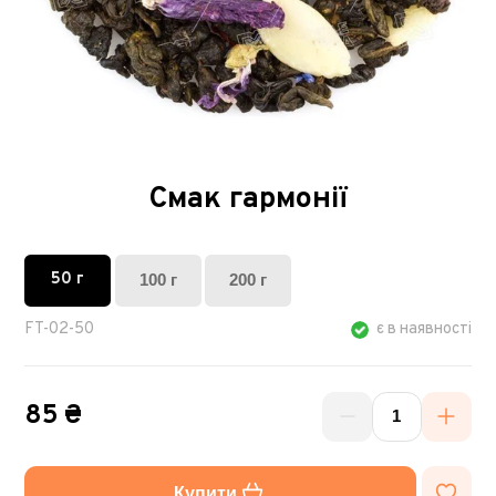
Смак гармонії
50 г
100 г
200 г
FT-02-50
є в наявності
85 ₴
Купити