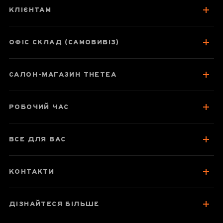
Смак гармонії
КЛІЄНТАМ
ОФІС СКЛАД (САМОВИВІЗ)
Паспорт товару
САЛОН-МАГАЗИН THETEA
Про чай
Відгуки чаєманів
РОБОЧИЙ ЧАС
ВСЕ ДЛЯ ВАС
КОНТАКТИ
ДІЗНАЙТЕСЯ БІЛЬШЕ