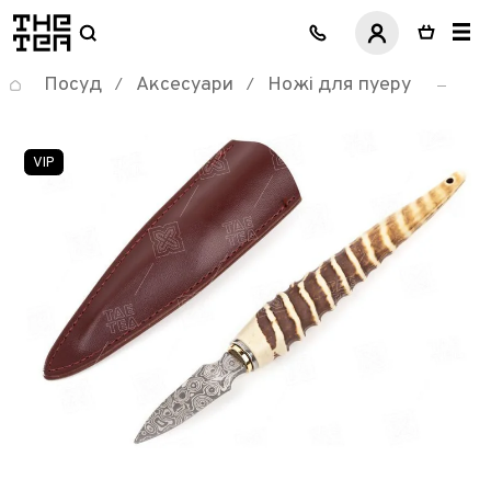
логотип
Посуд
Аксесуари
Ножі для пуеру
/
/
VIP