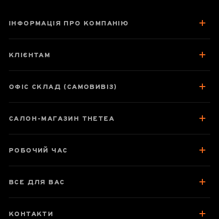
ІНФОРМАЦІЯ ПРО КОМПАНІЮ
Природний
лаошань сандал
КЛІЄНТАМ
ОФІС СКЛАД (САМОВИВІЗ)
Паспорт товару
САЛОН-МАГАЗИН THETEA
Відгуки чаєманів
РОБОЧИЙ ЧАС
ВСЕ ДЛЯ ВАС
КОНТАКТИ