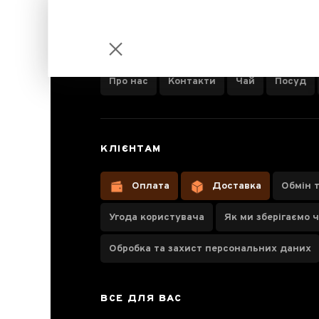
ІНФОРМАЦІЯ ПРО КОМПАНІЮ
Про нас
Контакти
Чай
Посуд
Підставка
КЛІЄНТАМ
для чайника
з ісинської
Оплата
Доставка
Обмін 
глини Хей Ні
Угода користувача
Як ми зберігаємо 
Обробка та захист персональних даних
Паспорт товару
ВСЕ ДЛЯ ВАС
Відгуки чаєманів