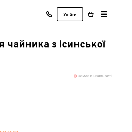
Увійти
я чайника з ісинської
немає в наявності