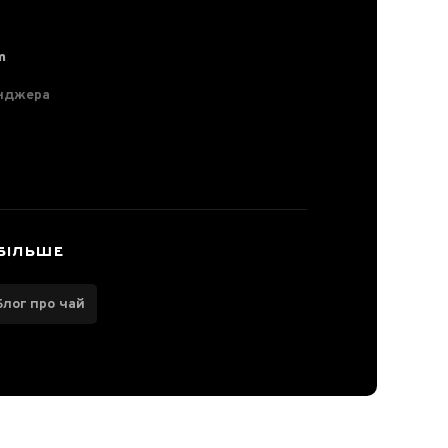
m
нджера
БІЛЬШЕ
Блог про чай