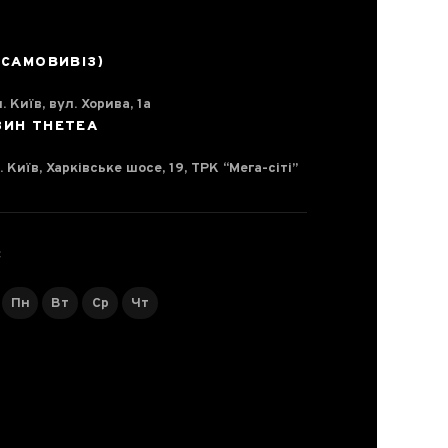
(САМОВИВІЗ)
. Київ, вул. Хорива, 1а
ЗИН THETEA
. Київ, Харківське шосе, 19, ТРК “Мега-сіті”
С
Пн
Вт
Ср
Чт