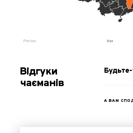
Регіон
Ісін
Відгуки
Будьте-
чаєманів
А ВАМ СП