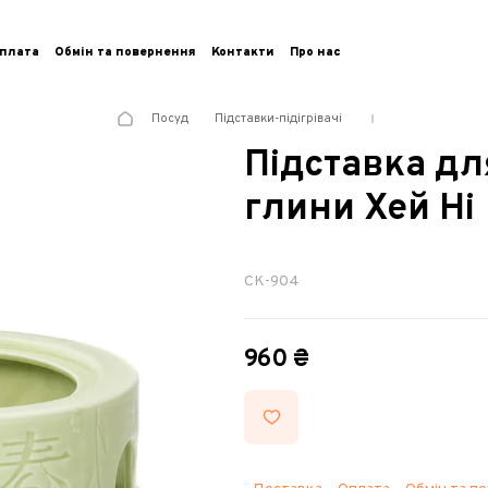
плата
Обмін та повернення
Контакти
Про нас
Посуд
Підставки-підігрівачі
Підставка дл
глини Хей Ні
CK-904
960 ₴