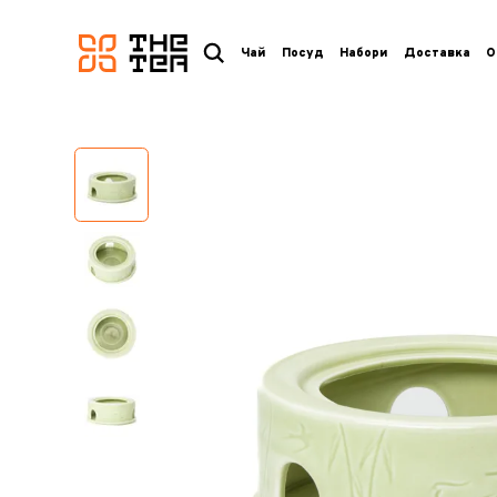
логотип
Чай
Посуд
Набори
Доставка
О