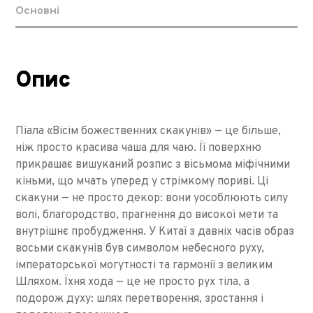
Основні
Опис
Піала «Вісім божественних скакунів» — це більше,
ніж просто красива чаша для чаю. Її поверхню
прикрашає вишуканий розпис з вісьмома міфічними
кіньми, що мчать уперед у стрімкому пориві. Ці
скакуни — не просто декор: вони уособлюють силу
волі, благородство, прагнення до високої мети та
внутрішнє пробудження. У Китаї з давніх часів образ
восьми скакунів був символом небесного руху,
імператорської могутності та гармонії з великим
Шляхом. Їхня хода — це не просто рух тіла, а
подорож духу: шлях перетворення, зростання і