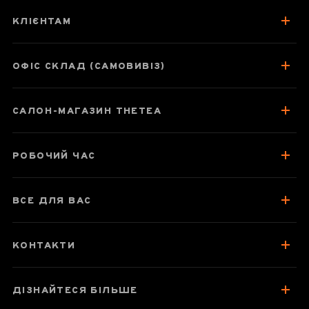
божественних
КЛІЄНТАМ
скакунів», 180 мл
ОФІС СКЛАД (САМОВИВІЗ)
Паспорт товару
САЛОН-МАГАЗИН THETEA
Опис
Основні характеристики
РОБОЧИЙ ЧАС
Особливості дизайну
Мудрість Піднебесної
ВСЕ ДЛЯ ВАС
Відгуки чаєманів
КОНТАКТИ
ДІЗНАЙТЕСЯ БІЛЬШЕ