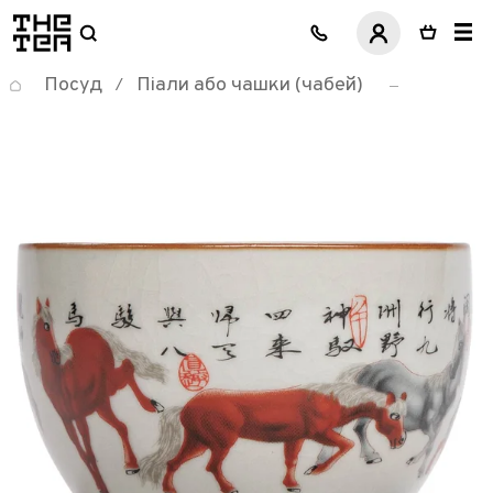
логотип
Посуд
Піали або чашки (чабей)
/