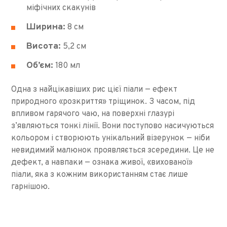
міфічних скакунів
Ширина:
8 см
Висота:
5,2 см
Об’єм:
180 мл
Одна з найцікавіших рис цієї піали — ефект
природного «розкриття» тріщинок. З часом, під
впливом гарячого чаю, на поверхні глазурі
з’являються тонкі лінії. Вони поступово насичуються
кольором і створюють унікальний візерунок — ніби
невидимий малюнок проявляється зсередини. Це не
дефект, а навпаки — ознака живої, «вихованої»
піали, яка з кожним використанням стає лише
гарнішою.