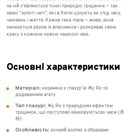
на ній з’являються тонкі природні тріщинки — так
звані “золоті ниті”, які в Китаї цінують як слід часу,
чаювань і життя. Кожна така піала — жива, вона
змінюється разом із власником і розкриває свою
красу з кожною новою чашкою чаю.
Основні характеристики
Матеріал:
кераміка з глазур’ю Жу Яо та
додаванням агату
Тип глазурі:
Жу Яо з природним ефектом
тріщинок, що поступово «виховуються» чаєм (养
杯)
Особливість:
ручний розпис з образами