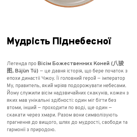
Мудрість Піднебесної
Вісім Божественних Коней (八骏
Легенда про
图, Bājùn Tú)
— це давня історія, що бере початок з
епохи династії Чжоу. Її головний герой — імператор
Му, правитель, який мріяв подорожувати небесами.
Йому служили вісім надзвичайних скакунів, кожен з
яких мав унікальні здібності: один міг бігти без
втоми, інший — проходити по воді, ще один —
скакати через хмари. Разом вони символізують
прагнення до вищого, шлях до мудрості, свободи та
гармонії з природою.