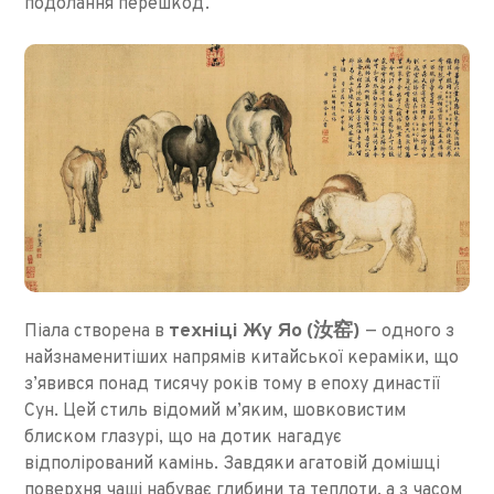
подолання перешкод.
техніці Жу Яо (汝窑)
Піала створена в
— одного з
найзнаменитіших напрямів китайської кераміки, що
з’явився понад тисячу років тому в епоху династії
Сун. Цей стиль відомий м’яким, шовковистим
блиском глазурі, що на дотик нагадує
відполірований камінь. Завдяки агатовій домішці
поверхня чаші набуває глибини та теплоти, а з часом