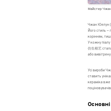
Майстер Чжан
Чжан Юелун (
Його стиль —
корінням, тиш
У кожну піалу
仿生根艺 стала в
або вивітрену
Усі вироби Чж
ставить уніка
кераміка вже
поціновувачі
Основні