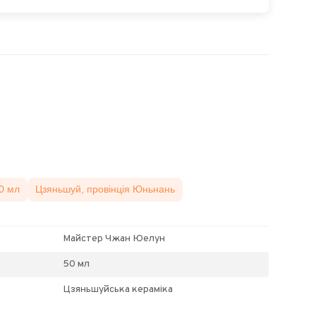
0 мл
Цзяньшуй, провінція Юньнань
Майстер Чжан Юелун
50 мл
Цзяньшуйська кераміка