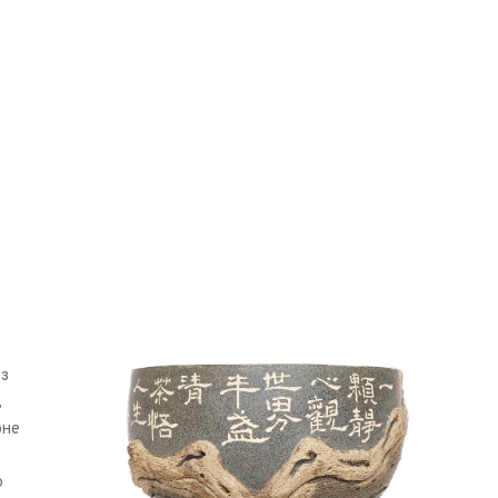
 з
,
фне
ю