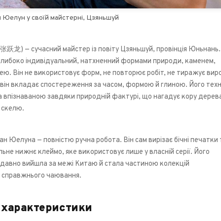
 Юелун у своїй майстерні, Цзяньшуй
张跃龙) — сучасний майстер із повіту Цзяньшуй, провінція Юньнань.
 глибоко індивідуальний, натхненний формами природи, каменем,
ею. Він не використовує форм, не повторює робіт, не тиражує вир
 він вкладає спостереження за часом, формою й глиною. Його техн
пізнаваною завдяки природній фактурі, що нагадує кору дерев
 скелю.
ан Юелуна — повністю ручна робота. Він сам вирізає бічні печатки 
льне нижнє клеймо, яке використовує лише у власній серії. Його
 давно вийшла за межі Китаю й стала частиною колекцій
в справжнього чаювання.
 характеристики