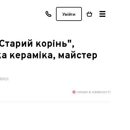
Увійти
Старий корінь",
 кераміка, майстер
а №01
немає в наявності