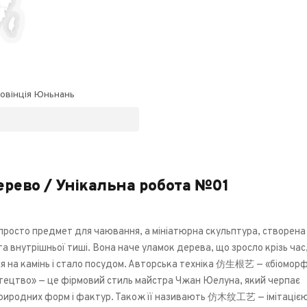
овінція Юньнань
Дерево / Унікальна робота №01
 просто предмет для чаювання, а мініатюрна скульптура, створена
та внутрішньої тиші. Вона наче уламок дерева, що зросло крізь час
я на камінь і стало посудом. Авторська техніка 仿生根艺 — «біомор
тецтво» — це фірмовий стиль майстра Чжан Юелуна, який черпає
природних форм і фактур. Також її називають 仿木纹工艺 — імітаціє