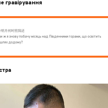
е гравірування
岭明月何时照我还
и ж я знову побачу місяць над Південними горами, що освітить
 шлях додому?
стра