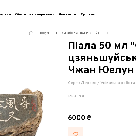
плата
Обмін та повернення
Контакти
Про нас
Посуд
Піали або чашки (чабей)
Піала 50 мл "
цзяньшуйська
Чжан Юелун
Серія: Дерево / Унікальна робот
PF-0701
6000 ₴