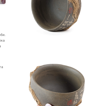
оби.
іка
а
та