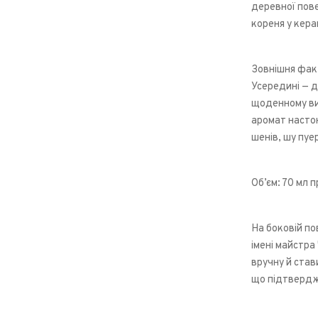
деревної пове
кореня у кера
Зовнішня факт
Усередині — д
щоденному вик
аромат насто
шенів, шу пуе
Об’єм: 70 мл 
На боковій по
імені майстр
вручну й став
що підтверджу