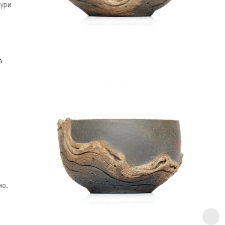
тури
в
мо,