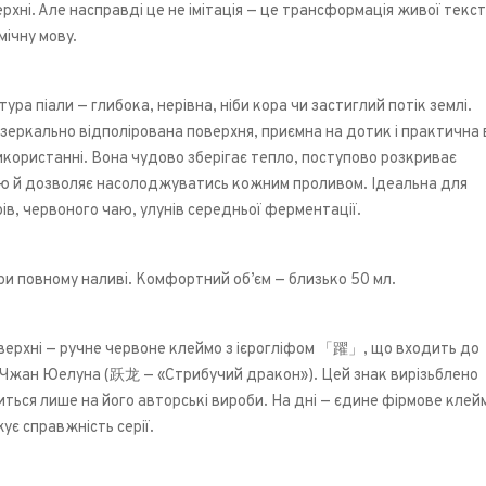
рхні. Але насправді це не імітація — це трансформація живої текс
мічну мову.
ура піали — глибока, нерівна, ніби кора чи застиглий потік землі.
зеркально відполірована поверхня, приємна на дотик і практична 
ористанні. Вона чудово зберігає тепло, поступово розкриває
ю й дозволяє насолоджуватись кожним проливом. Ідеальна для
рів, червоного чаю, улунів середньої ферментації.
при повному наливі. Комфортний об’єм — близько 50 мл.
верхні — ручне червоне клеймо з ієрогліфом 「躍」, що входить до
а Чжан Юелуна (跃龙 — «Стрибучий дракон»). Цей знак вирізьблено
иться лише на його авторські вироби. На дні — єдине фірмове клей
є справжність серії.