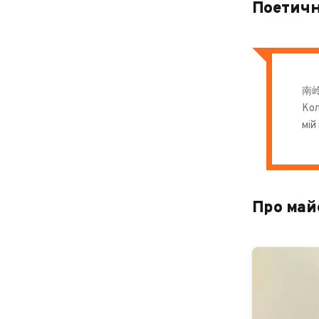
Поетичн
南
Кол
мій
Про май