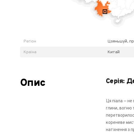
Регіон
Цзяньшуй, пр
Країна
Китай
Опис
Серія: 
Ця піала — не
глини, вогню 
перетворилос
кореневе мис
натхнення з 