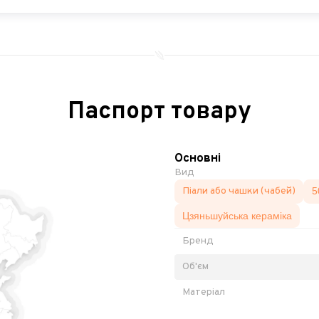
Паспорт товару
Основні
Вид
Піали або чашки (чабей)
5
Цзяньшуйська кераміка
Бренд
Об'єм
Матеріал