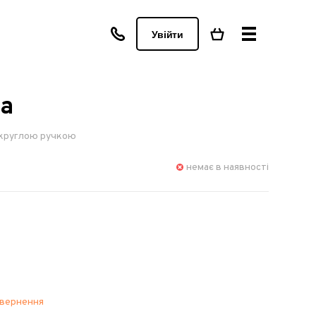
Увійти
ра
 круглою ручкою
немає в наявності
овернення