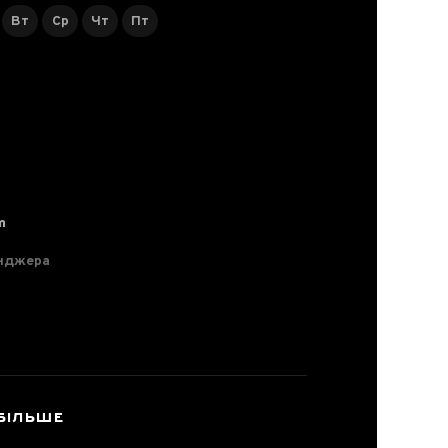
Вт
Ср
Чт
Пт
m
нджера
БІЛЬШЕ