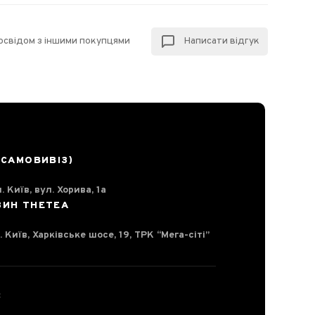
досвідом з іншими покупцями
Написати відгук
(САМОВИВІЗ)
. Київ, вул. Хорива, 1а
ЗИН THETEA
. Київ, Харківське шосе, 19, ТРК “Мега-сіті”
С