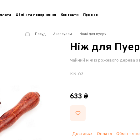
плата
Обмін та повернення
Контакти
Про нас
Посуд
Аксесуари
Ножі для пуеру
Ніж для Пуе
Чайний ніж із рожевого дерева з
KN-03
633 ₴
Доставка
Оплата
Обмін та п