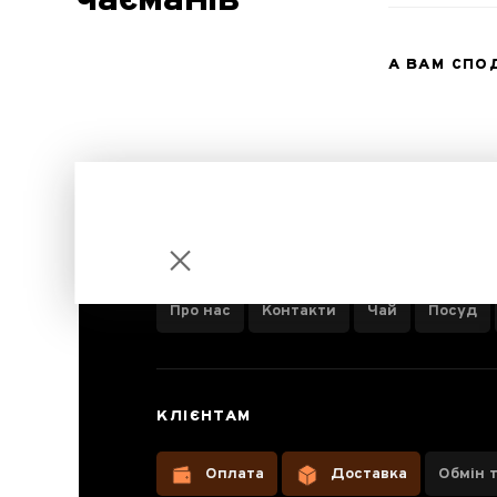
чаєманів
А ВАМ СП
ІНФОРМАЦІЯ ПРО КОМПАНІЮ
Про нас
Контакти
Чай
Посуд
Ніж для
КЛІЄНТАМ
Пуера
Оплата
Доставка
Обмін 