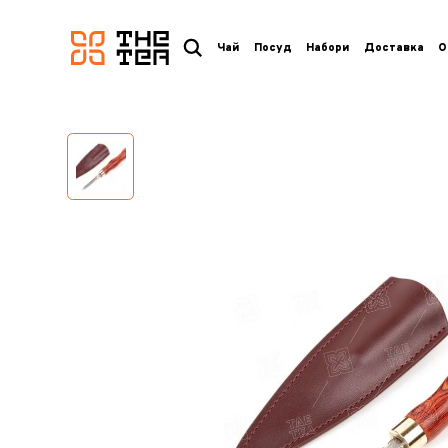
логотип
Чай
Посуд
Набори
Доставка
О