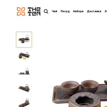
логотип
Чай
Посуд
Набори
Доставка
О