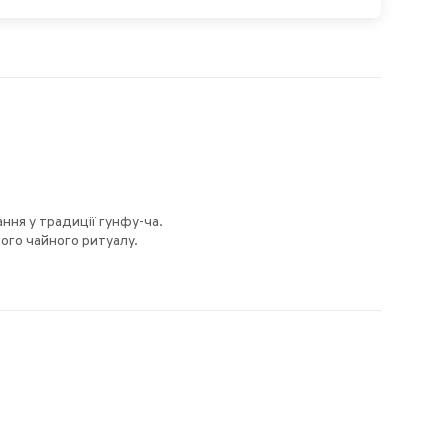
ння у традиції гунфу-ча.
ого чайного ритуалу.