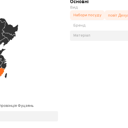
Основні
Вид
Набори посуду
повіт Деху
Бренд
Матеріал
 провінція Фуцзянь