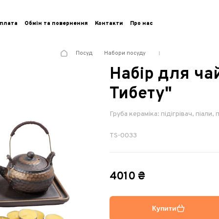
плата
Обмін та повернення
Контакти
Про нас
Посуд
Набори посуду
Набір для ча
Тибету"
Груба кераміка: підігрівач, піали,
TS-0033
4010 ₴
Купити