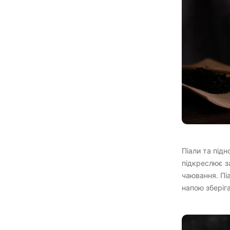
Піали та підн
підкреслює з
чаювання. Пі
напою зберіг