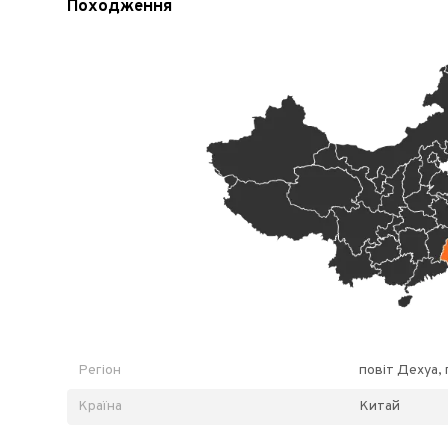
Походження
Регіон
повіт Дехуа,
Країна
Китай