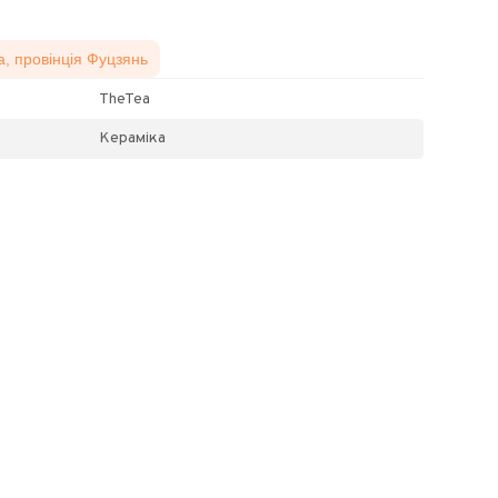
а, провінція Фуцзянь
TheTea
Кераміка