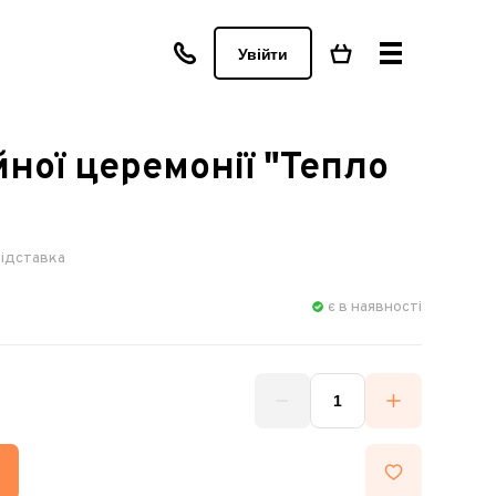
Увійти
йної церемонії "Тепло
 підставка
є в наявності