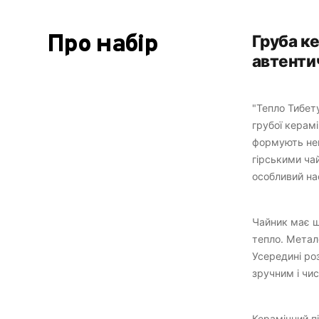
Про набір
Груба ке
автенти
"Тепло Тибет
грубої керамі
формують неп
гірськими ча
особливий на
Чайник має щ
тепло. Метале
Усередині ро
зручним і чи
Керамічний пі