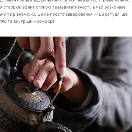
’я створює ефект спокою та медитативності, а чай розкриває
ьно та рівномірно. Це не просто заварювання — це ритуал, що
пло та внутрішній комфорт.