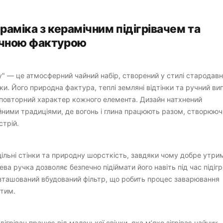
раміка з керамічним підігрівачем та
чною фактурою
у" — це атмосферний чайний набір, створений у стилі стародавн
ки. Його природна фактура, теплі земляні відтінки та ручний ви
овторний характер кожного елемента. Дизайн натхнений
йними традиціями, де вогонь і глина працюють разом, створююч
стрій.
ільні стінки та природну шорсткість, завдяки чому добре утри
ва ручка дозволяє безпечно підіймати його навіть під час підігр
зташований вбудований фільтр, що робить процес заварювання
стим.
дігрівач працює від маленької свічки, яка м’яко зігріває чайник