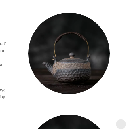
ьої
пал
и
мує
іву.