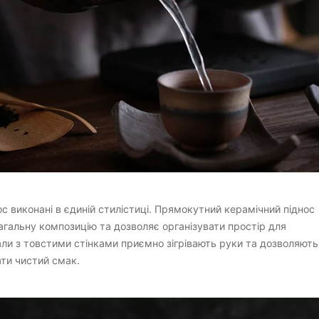
ос виконані в єдиній стилістиці. Прямокутний керамічний піднос
агальну композицію та дозволяє організувати простір для
али з товстими стінками приємно зігрівають руки та дозволяють
ати чистий смак.