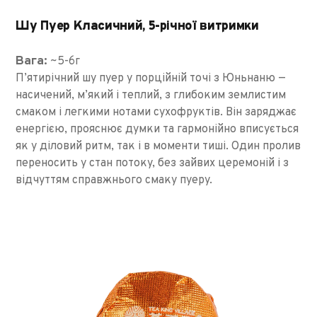
Шу Пуер Класичний, 5-річної витримки
Вага:
~5-6г
П’ятирічний шу пуер у порційній точі з Юньнаню —
насичений, м’який і теплий, з глибоким землистим
смаком і легкими нотами сухофруктів. Він заряджає
енергією, прояснює думки та гармонійно вписується
як у діловий ритм, так і в моменти тиші. Один пролив
переносить у стан потоку, без зайвих церемоній і з
відчуттям справжнього смаку пуеру.