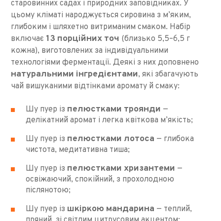
старовинних садах і природних заповідниках. У
цьому кліматі народжується сировина з м’яким,
глибоким і шляхетно витриманим смаком. Набір
13 порційних точ
включає
(близько 5,5–6,5 г
кожна), виготовлених за індивідуальними
технологіями ферментації. Деякі з них доповнено
натуральними інгредієнтами
, які збагачують
чай вишуканими відтінками аромату й смаку:
пелюстками троянди
Шу пуер із
—
делікатний аромат і легка квіткова м’якість;
пелюстками лотоса
Шу пуер із
— глибока
чистота, медитативна тиша;
пелюстками хризантеми
Шу пуер із
—
освіжаючий, спокійний, з прохолодною
післянотою;
шкіркою мандарина
Шу пуер із
— теплий,
пряний, зі світлим цитрусовим акцентом;