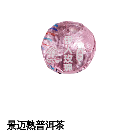
景迈熟普洱茶