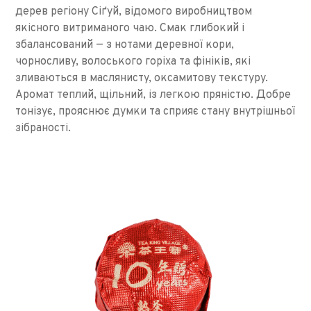
дерев регіону Сіґуй, відомого виробництвом
якісного витриманого чаю. Смак глибокий і
збалансований — з нотами деревної кори,
чорносливу, волоського горіха та фініків, які
зливаються в маслянисту, оксамитову текстуру.
Аромат теплий, щільний, із легкою пряністю. Добре
тонізує, прояснює думки та сприяє стану внутрішньої
зібраності.