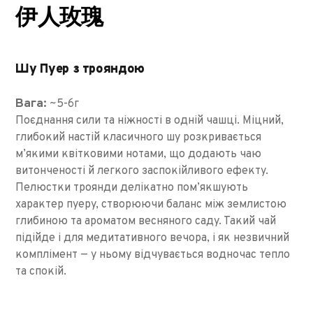
伊人玫瑰
Шу Пуер з трояндою
Вага:
~5-6г
Поєднання сили та ніжності в одній чашці. Міцний,
глибокий настій класичного шу розкривається
м’якими квітковими нотами, що додають чаю
витонченості й легкого заспокійливого ефекту.
Пелюстки троянди делікатно пом’якшують
характер пуеру, створюючи баланс між землистою
глибиною та ароматом весняного саду. Такий чай
підійде і для медитативного вечора, і як незвичний
комплімент — у ньому відчувається водночас тепло
та спокій.