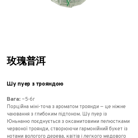
玫瑰普洱
Шу пуер з трояндою
Вага:
~5-6г
Порційна міні-точа з ароматом троянди — це ніжне
чаювання з глибоким підтоном. Шу пуер із
Юньнаню поєднується з оксамитовими пелюстками
червоної троянди, створюючи гармонійний букет із
нотами вологого дерева, квітів і легкого медового