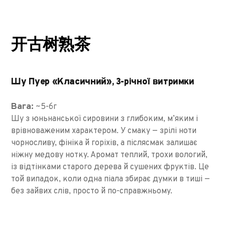
开古树熟茶
Шу Пуер «Класичний», 3-річної витримки
Вага:
~5-6г
Шу з юньнанської сировини з глибоким, м’яким і
врівноваженим характером. У смаку — зрілі ноти
чорносливу, фініка й горіхів, а післясмак залишає
ніжну медову нотку. Аромат теплий, трохи вологий,
із відтінками старого дерева й сушених фруктів. Це
той випадок, коли одна піала збирає думки в тиші —
без зайвих слів, просто й по-справжньому.