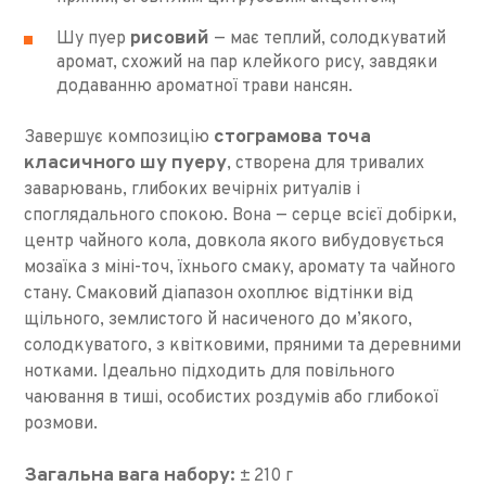
рисовий
Шу пуер
— має теплий, солодкуватий
аромат, схожий на пар клейкого рису, завдяки
додаванню ароматної трави нансян.
стограмова точа
Завершує композицію
класичного шу пуеру
, створена для тривалих
заварювань, глибоких вечірніх ритуалів і
споглядального спокою. Вона — серце всієї добірки,
центр чайного кола, довкола якого вибудовується
мозаїка з міні-точ, їхнього смаку, аромату та чайного
стану. Смаковий діапазон охоплює відтінки від
щільного, землистого й насиченого до м’якого,
солодкуватого, з квітковими, пряними та деревними
нотками. Ідеально підходить для повільного
чаювання в тиші, особистих роздумів або глибокої
розмови.
Загальна вага набору:
± 210 г