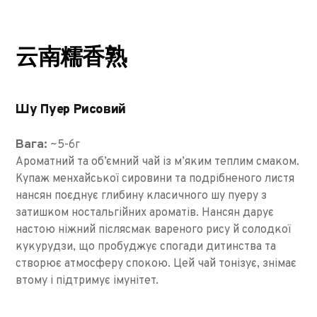
云南糯香熟
Шу Пуер Рисовий
Вага:
~5-6г
Ароматний та об’ємний чай із м’яким теплим смаком.
Купаж менхайської сировини та подрібненого листя
нансян поєднує глибину класичного шу пуеру з
затишком ностальгійних ароматів. Нансян дарує
настою ніжний післясмак вареного рису й солодкої
кукурудзи, що пробуджує спогади дитинства та
створює атмосферу спокою. Цей чай тонізує, знімає
втому і підтримує імунітет.