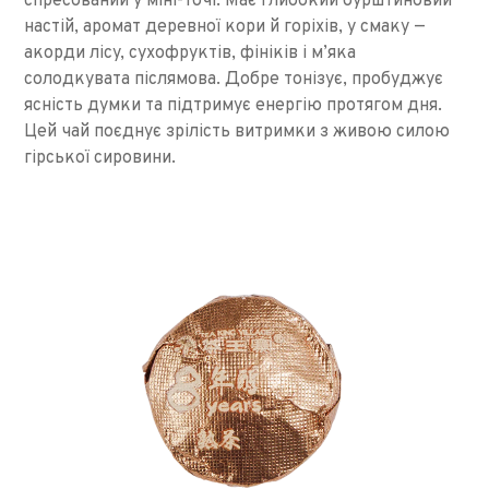
спресований у міні-точі. Має глибокий бурштиновий
настій, аромат деревної кори й горіхів, у смаку —
акорди лісу, сухофруктів, фініків і м’яка
солодкувата післямова. Добре тонізує, пробуджує
ясність думки та підтримує енергію протягом дня.
Цей чай поєднує зрілість витримки з живою силою
гірської сировини.