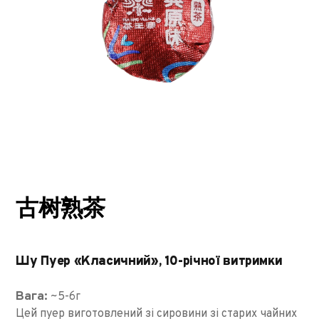
古树熟茶
Шу Пуер «Класичний», 10-річної витримки
Вага:
~5-6г
Цей пуер виготовлений зі сировини зі старих чайних