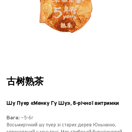
古树熟茶
Шу Пуер «Менку Гу Шу», 8-річної витримки
Вага:
~5-6г
Восьмирічний шу пуер зі старих дерев Юньнаню,