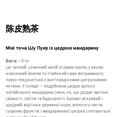
陈皮熟茶
Міні точа Шу Пуер із цедрою мандарину
Вага:
~5-6г
Це теплий, сонячний напій із характером, у якому
класичний землисто-глибокий смак витриманого
пуеру поєднується з життєрадісними цитрусовими
нотами. У складі — подрібнена цедра зрілого
китайського мандарина (чень пі), що додає настою
свіжості, світла та бадьорості. Аромат яскравий і
щедрий: відтінки деревної кори, вологого листя,
сушених фруктів і мандаринової шкірки сплітаються