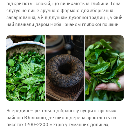
відкритість і спокій, що виникають із глибини. Точа
слугує не лише зручною формою для зберігання і
заварювання, а й відлунням духовної традиції, у якій
чай вважали даром Неба і знаком глибокої пошани.
Всередині — ретельно дібрані шу пуери з гірських
районів Юньнаню, де вікові дерева зростають на
висотах 1200–2200 метрів у туманних долинах,