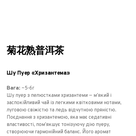
菊花熟普洱茶
Шу Пуер «Хризантема»
Вага:
~5-6г
Шу пуер з пелюстками хризантеми — м’який і
заспокійливий чай із легкими квітковими нотами,
луговою свіжістю та ледь відчутною пряністю.
Поєднання з хризантемою, яка має седативні
властивості, пом’якшує тонізуючу дію пуеру,
створюючи гармонійний баланс. Його аромат