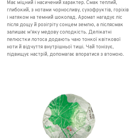
Має міцний і насичений характер. Смак теплий,
глибокий, з нотами чорносливу, сухофруктів, горіхів
і натяком на темний шоколад. Аромат нагадує ліс
після дощу й розігріту сонцем землю, а післясмак
залишає м’яку медову солодкість. Делікатні
пелюстки лотоса додають чаю тонкої квіткової
ноти й відчуття внутрішньої тиші. Чай тонізує,
підвищує настрій, допомагає впоратися з втомою.