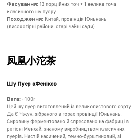
Фасування:
13 порційних точ + 1 велика точа
класичного шу пуеру
Походження:
Китай, провінція Юньнань
(високогірні райони, старі чайні сади)
凤凰小沱茶
Шу Пуер «Фенікс»
Вага:
~100г
Цей шу пуер виготовлений із великолистового сорту
Да Є Чжун, зібраного в горах провінції Юньнань.
Сировину ферментовано й спресовано на фабриці в
регіоні Менхай, знаному виробництвом класичних
пуерів. Настій насичений, темно-бурштиновий, зі