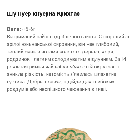
Шу Пуер «Пуерна Крихта»
Вага:
~5-6г
Витриманий чай з подрібненого листа. Створений зі
зрілої юньнанської сировини, він має глибокий,
теплий смак з нотами вологого дерева, кори,
родзинок і легким солодкуватим відлунням. За 14
років витримки чай набув м’якості й округлості,
зникла різкість, натомість з’явилась шляхетна
густина. Добре тонізує, підійде для глибоких
роздумів або неспішного чаювання в тиші.