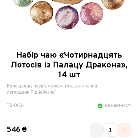
Набір чаю «Чотирнадцять
Лотосів із Палацу Дракона»,
14 шт
Колекція шу пуерів у формі точі, натхненна
легендами Піднебесної
TD-0031
є в наявності
546 ₴