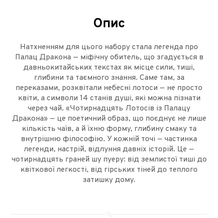
Опис
Натхненням для цього набору стала легенда про
Палац Дракона — міфічну обитель, що згадується в
давньокитайських текстах як місце сили, тиші,
глибини та таємного знання. Саме там, за
переказами, розквітали небесні лотоси — не просто
квіти, а символи 14 станів душі, які можна пізнати
через чай. «Чотирнадцять Лотосів із Палацу
Дракона» — це поетичний образ, що поєднує не лише
кількість чаїв, а й їхню форму, глибину смаку та
внутрішню філософію. У кожній точі — частинка
легенди, настрій, відлуння давніх історій. Це —
чотирнадцять граней шу пуеру: від землистої тиші до
квіткової легкості, від гірських тіней до теплого
затишку дому.