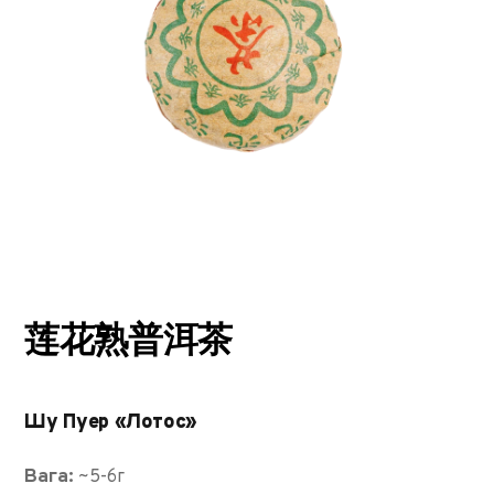
莲花熟普洱茶
Шу Пуер «Лотос»
Вага:
~5-6г