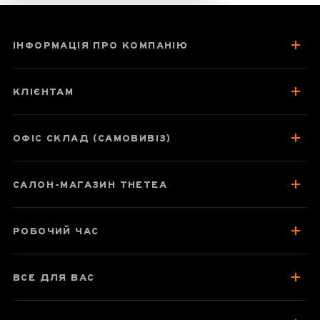
ІНФОРМАЦІЯ ПРО КОМПАНІЮ
Ши Фен Лун
Цзин
КЛІЄНТАМ
ОФІС СКЛАД (САМОВИВІЗ)
Паспорт товару
САЛОН-МАГАЗИН THETEA
Про чай
Смак, аромат, колір
РОБОЧИЙ ЧАС
Як заварювати
Посуд для заварювання
ВСЕ ДЛЯ ВАС
Зберігання та упаковка
Варто спробувати