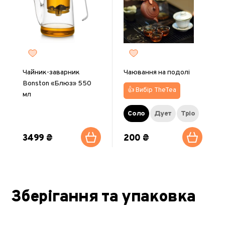
Чайник-заварник
Чаювання на подолі
Bonston «Блюз» 550
👍 Вибір TheTea
мл
Соло
Дует
Тріо
3499 ₴
200 ₴
Зберігання та упаковка