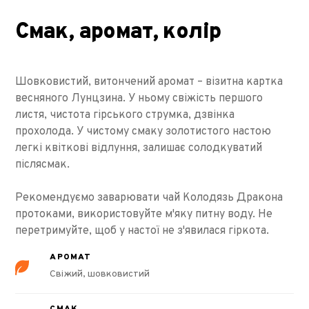
Смак, аромат, колір
Шовковистий, витончений аромат – візитна картка
весняного Лунцзина. У ньому свіжість першого
листя, чистота гірського струмка, дзвінка
прохолода. У чистому смаку золотистого настою
легкі квіткові відлуння, залишає солодкуватий
післясмак.
Рекомендуємо заварювати чай Колодязь Дракона
протоками, використовуйте м'яку питну воду. Не
перетримуйте, щоб у настої не з'явилася гіркота.
АРОМАТ
Свіжий, шовковистий
СМАК