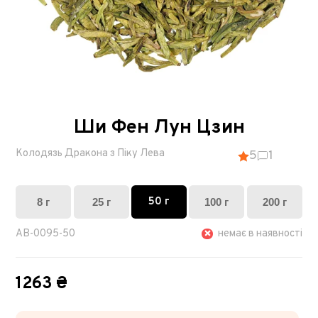
Ши Фен Лун Цзин
Колодязь Дракона з Піку Лева
5
1
50 г
8 г
25 г
100 г
200 г
AB-0095-50
немає в наявності
1263 ₴