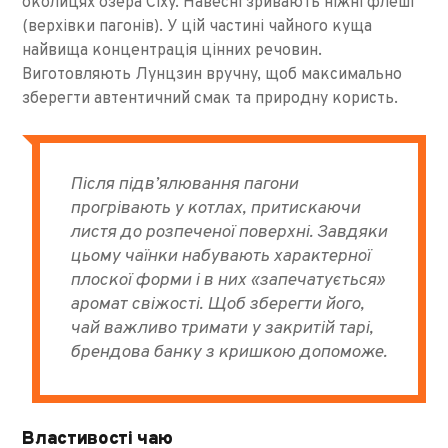
околицях озера Сіху. Навесні зривають ніжні флеші
(верхівки пагонів). У цій частині чайного куща
найвища концентрація цінних речовин.
Виготовляють Лунцзин вручну, щоб максимально
зберегти автентичний смак та природну користь.
Після підв’ялювання пагони
прогрівають у котлах, притискаючи
листя до розпеченої поверхні. Завдяки
цьому чаїнки набувають характерної
плоскої форми і в них «запечатується»
аромат свіжості. Щоб зберегти його,
чай важливо тримати у закритій тарі,
брендова банку з кришкою допоможе.
Властивості чаю