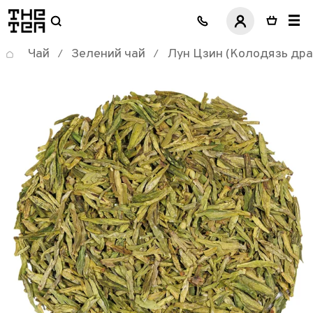
логотип
Чай
Зелений чай
Лун Цзин (Колодязь дра
/
/