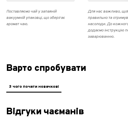
Поставляємо чай у запаяній
Для нас важливо, щоб
вакуумній упаковці, що зберігає
правильно та отриму
аромат чаю.
насолоди. До кожног
додаємо інструкцію п
заварюванню.
Варто спробувати
З чого почати новачкові
Відгуки чаєманів