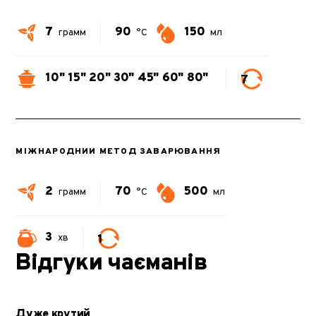
7
90
150
грамм
°C
мл
10"
15"
20"
30"
45"
60"
80"
7
МІЖНАРОДНИЙ МЕТОД ЗАВАРЮВАННЯ
2
70
500
грамм
°C
мл
3
1
хв
Відгуки чаєманів
Дуже крутий