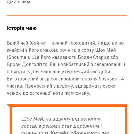
цікавішим.
Історія чаю
Білий чай (бай ча) – ніжний і соковитий. Якщо ви не
знайомі з його смаком, почніть з сорту Шоу Мей
(Shoumei). Ще його називають Брови Старця або
Брови Довголіття. Він невибагливий в заварюванні і
підходить для чаювань у будь-який час доби.
Виготовлений зі зрілої сировини: верхня брунька і 4
листка. Прекрасний у всьому, від аромату сухих
чаїнок до останньої ноти післясмаку.
Шоу Мей, на відміну від зелених
сортів, з роками стає дорожчим і
смачнішим. Китайці обожнюють лао