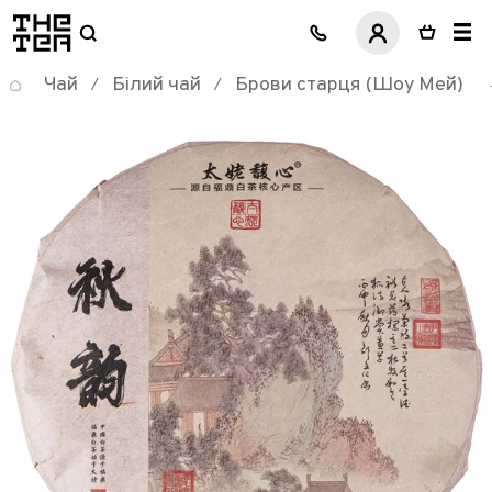
логотип
Чай
Білий чай
Брови старця (Шоу Мей)
/
/