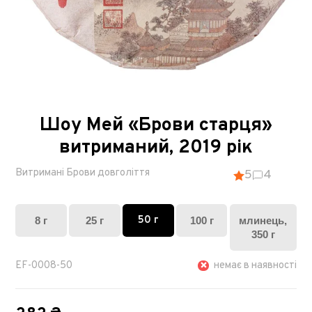
Шоу Мей «Брови старця»
витриманий, 2019 рік
Витримані Брови довголіття
5
4
50 г
8 г
25 г
100 г
млинець,
350 г
EF-0008-50
немає в наявності