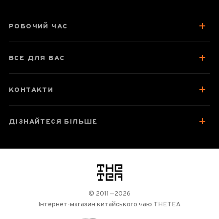
Про чай
РОБОЧИЙ ЧАС
Смак, аромат, колір
Як заварювати
ВСЕ ДЛЯ ВАС
Відгуки чаєманів
3
КОНТАКТИ
ДІЗНАЙТЕСЯ БІЛЬШЕ
логотип
© 2011—2026
Інтернет-магазин китайського чаю THETEA