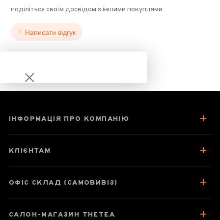
поділіться своїм досвідом з іншими покупцями
Написати відгук
ІНФОРМАЦІЯ ПРО КОМПАНІЮ
Шоу Мей «Брови
старця»
КЛІЄНТАМ
витриманий, 2019
рік
ОФІС СКЛАД (САМОВИВІЗ)
САЛОН-МАГАЗИН THETEA
Паспорт товару