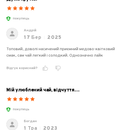
покупець
Андрій
17
Бер
2025
Топовий, доволі насичений приємний медово-квітковий
смак, сам чай легкий і солодкий. Однозначно лайк
Відгук корисний?
Мій улюблений чай, відчуття…
покупець
Богдан
1
Тра
2023