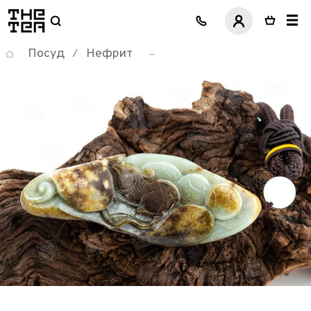
логотип
Посуд
Нефрит
/