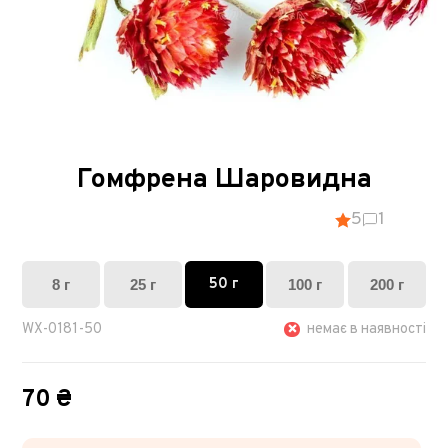
Гомфрена Шаровидна
5
1
50 г
8 г
25 г
100 г
200 г
WX-0181-50
немає в наявності
70 ₴