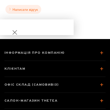
Написати відгук
ІНФОРМАЦІЯ ПРО КОМПАНІЮ
Гомфрена
Шаровидна
КЛІЄНТАМ
ОФІС СКЛАД (САМОВИВІЗ)
Паспорт товару
САЛОН-МАГАЗИН THETEA
Відгуки чаєманів
1