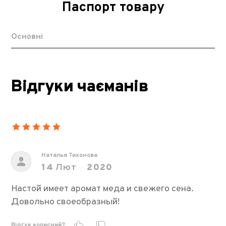
Паспорт товару
Основні
Відгуки чаєманів
Наталья Тихонова
14
Лют
2020
Настой имеет аромат меда и свежего сена.
Довольно своеобразный!
Відгук корисний?