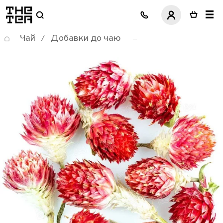
логотип
Чай
Добавки до чаю
/