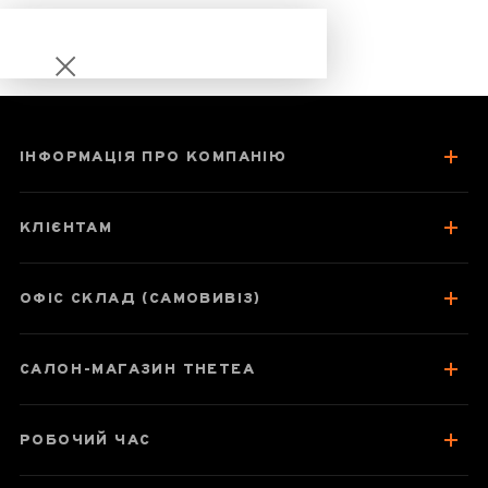
ІНФОРМАЦІЯ ПРО КОМПАНІЮ
Гайвань
LIGHTKING F-01,
КЛІЄНТАМ
130 мл (два
кольори)
ОФІС СКЛАД (САМОВИВІЗ)
САЛОН-МАГАЗИН THETEA
Паспорт товару
Колекція подібних товарів
РОБОЧИЙ ЧАС
Відгуки чаєманів