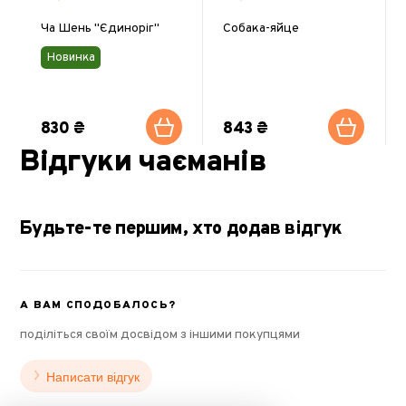
Ча Шень "Єдиноріг"
Собака-яйце
Новинка
830 ₴
843 ₴
Відгуки чаєманів
Будьте-те першим, хто додав відгук
А ВАМ СПОДОБАЛОСЬ?
поділіться своїм досвідом з іншими покупцями
Написати відгук