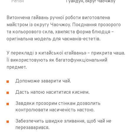
Регіон
Гуандун, округ Чаочжоу
Витончена гайвань ручної роботи виготовлена ​​
майстром із округу Чаочжоу. Поєднання прозорого
та кольорового скла, хвиляста форма блюдця –
оригінальна модель для чаєманів-естетів.
У перекладі з китайської «гайвань» – прикрита чаша.
Її використовують як багатофункціональний
предмет.
Допоможе заварити чай.
Дасть напою насититися киснем.
Завдяки прозорим стінкам дозволить
контролювати насиченість настою.
Забезпечить швидке зливання, щоб чай не
перезаварився.