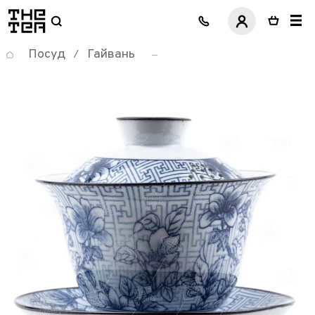
логотип
Посуд
Гайвань
/