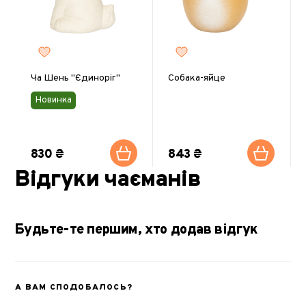
Ча Шень "Єдиноріг"
Собака-яйце
Новинка
830 ₴
843 ₴
Відгуки чаєманів
Будьте-те першим, хто додав відгук
А ВАМ СПОДОБАЛОСЬ?