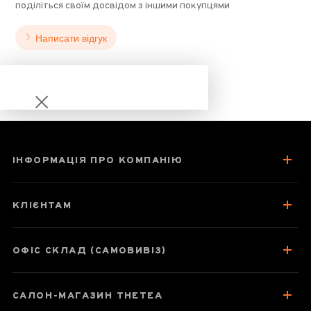
поділіться своїм досвідом з іншими покупцями
Написати відгук
ІНФОРМАЦІЯ ПРО КОМПАНІЮ
Гайвань 180мл
"Нескінченні
КЛІЄНТАМ
квіти", імітація
фаланцай
ОФІС СКЛАД (САМОВИВІЗ)
САЛОН-МАГАЗИН THETEA
Паспорт товару