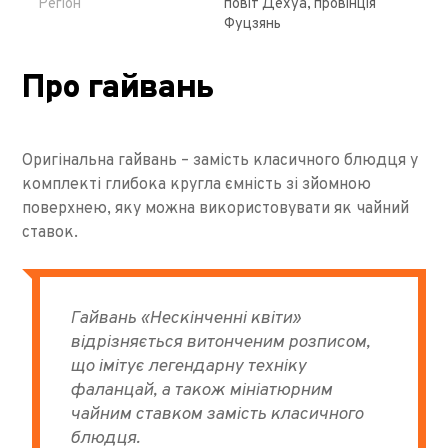
Регіон
повіт Дехуа, провінція
Фуцзянь
Про гайвань
Оригінальна гайвань – замість класичного блюдця у
комплекті глибока кругла ємність зі зйомною
поверхнею, яку можна використовувати як чайний
ставок.
Гайвань «Нескінченні квіти»
відрізняється витонченим розписом,
що імітує легендарну техніку
фаланцай, а також мініатюрним
чайним ставком замість класичного
блюдця.