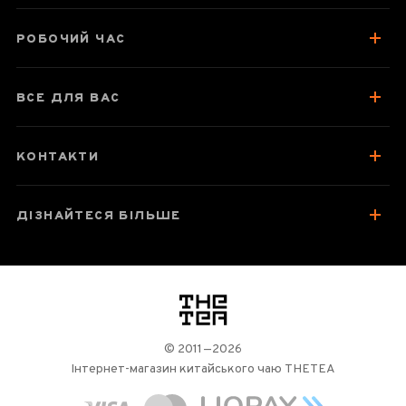
Про гайвань
РОБОЧИЙ ЧАС
Колекція подібних товарів
Відгуки чаєманів
ВСЕ ДЛЯ ВАС
КОНТАКТИ
ДІЗНАЙТЕСЯ БІЛЬШЕ
логотип
© 2011—2026
Інтернет-магазин китайського чаю THETEA