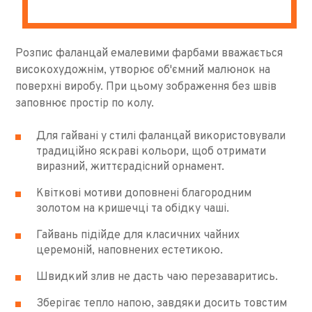
Розпис фаланцай емалевими фарбами вважається
високохудожнім, утворює об'ємний малюнок на
поверхні виробу. При цьому зображення без швів
заповнює простір по колу.
Для гайвані у стилі фаланцай використовували
традиційно яскраві кольори, щоб отримати
виразний, життєрадісний орнамент.
Квіткові мотиви доповнені благородним
золотом на кришечці та обідку чаші.
Гайвань підійде для класичних чайних
церемоній, наповнених естетикою.
Швидкий злив не дасть чаю перезаваритись.
Зберігає тепло напою, завдяки досить товстим