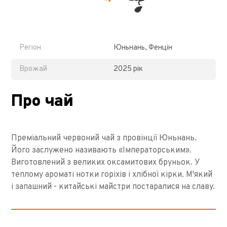
Регіон
Юньнань, Фенцін
Врожай
2025 рік
Про чай
Преміальний червоний чай з провінції Юньнань.
Його заслужено називають «Імператорським».
Виготовлений з великих оксамитових бруньок. У
теплому ароматі нотки горіхів і хлібної кірки. М'який
і запашний - китайські майстри постаралися на славу.