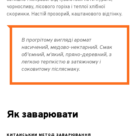
чорносливу, лісового горіха і теплої хлібної
скоринки. Настій прозорий, каштанового відтінку.
В прогрітому вигляді аромат
насичений, медово-нектарний. Смак
об'ємний, м'який, пряно-деревний, з
легкою терпкістю в затяжному і
соковитому післясмаку.
Як заварювати
КИТАЙСЬКИЙ МЕТОД ЗАВАРЮВАННЯ