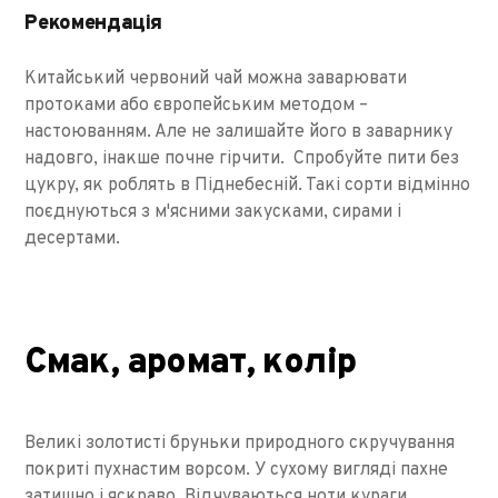
Рекомендація
Китайський червоний чай можна заварювати
протоками або європейським методом –
настоюванням. Але не залишайте його в заварнику
надовго, інакше почне гірчити. Спробуйте пити без
цукру, як роблять в Піднебесній. Такі сорти відмінно
поєднуються з м'ясними закусками, сирами і
десертами.
Смак, аромат, колір
Великі золотисті бруньки природного скручування
покриті пухнастим ворсом. У сухому вигляді пахне
затишно і яскраво. Відчуваються ноти кураги,