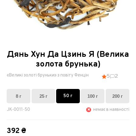
Дянь Хун Да Цзинь Я (Велика
золота брунька)
«Великі золоті бруньки» з повіту Фенцін
5
2
50 г
8 г
25 г
100 г
200 г
JK-0011-50
немає в наявності
392 ₴