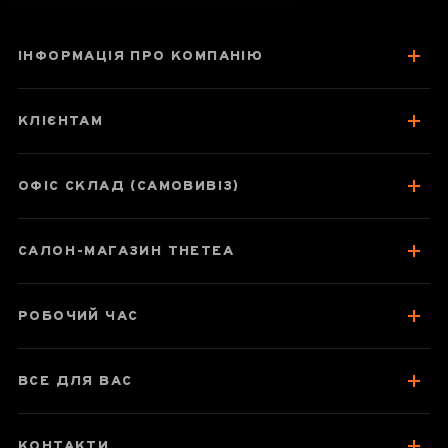
ІНФОРМАЦІЯ ПРО КОМПАНІЮ
Дянь Хун Да
Цзинь Я (Велика
КЛІЄНТАМ
золота брунька)
ОФІС СКЛАД (САМОВИВІЗ)
Паспорт товару
САЛОН-МАГАЗИН THETEA
Про чай
Смак, аромат, колір
РОБОЧИЙ ЧАС
Як заварювати
Топовий червоний чай - варто
ВСЕ ДЛЯ ВАС
спробувати
Відгуки чаєманів
2
КОНТАКТИ