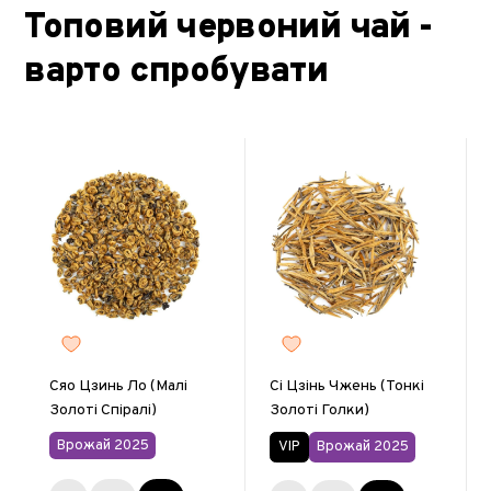
Топовий червоний чай -
варто спробувати
Сяо Цзинь Ло (Малі
Сі Цзінь Чжень (Тонкі
Золоті Спіралі)
Золоті Голки)
Врожай 2025
VIP
Врожай 2025