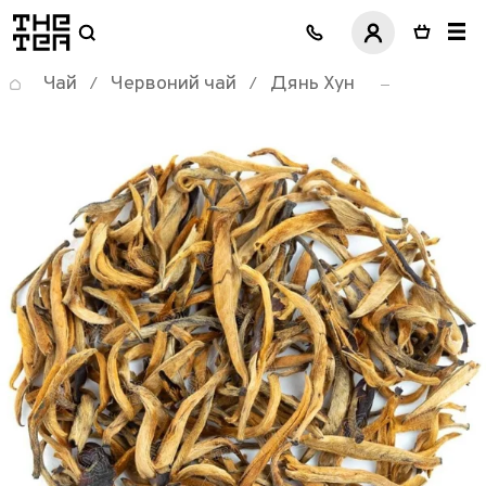
логотип
Чай
Червоний чай
Дянь Хун
/
/