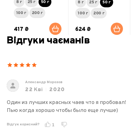
8 г
25 г
50 г
8 г
25 г
50 г
100 г
200 г
100 г
200 г
417 ₴
624 ₴
Відгуки чаєманів
Александр Морозов
22
Кві
2020
Один из лучших красных чаев что я пробовал!
Пью когда хорошо чтобы было еще лучше)
Відгук корисний?
1