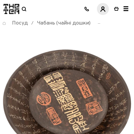
логотип
Посуд
Чабань (чайні дошки)
/