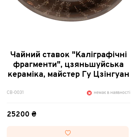
Чайний ставок "Каліграфічні
фрагменти", цзяньшуйська
кераміка, майстер Гу Цзінгуан
CB-0031
немає в наявності
25200 ₴