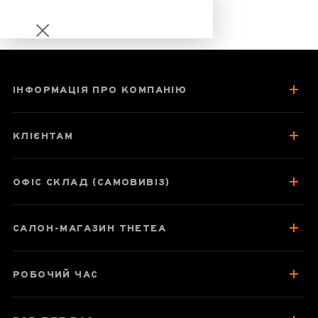
ІНФОРМАЦІЯ ПРО КОМПАНІЮ
Чайний ставок
"Каліграфічні
КЛІЄНТАМ
фрагменти",
цзяньшуйська
кераміка, майстер
ОФІС СКЛАД (САМОВИВІЗ)
Гу Цзінгуан
САЛОН-МАГАЗИН THETEA
Паспорт товару
РОБОЧИЙ ЧАС
Відгуки чаєманів