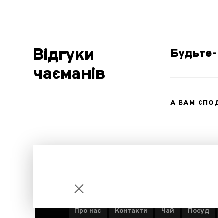
Відгуки
Будьте-
чаєманів
А ВАМ СП
ІНФОРМАЦІЯ ПРО КОМПАНІЮ
Про нас
Контакти
Чай
Посуд