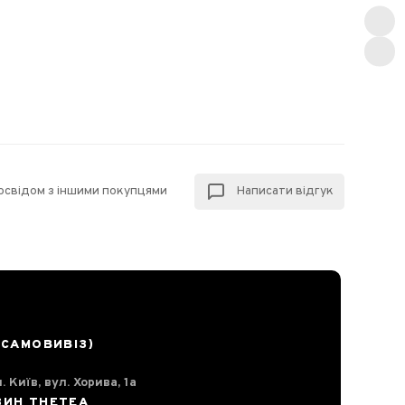
досвідом з іншими покупцями
Написати відгук
(САМОВИВІЗ)
. Київ, вул. Хорива, 1а
ЗИН THETEA