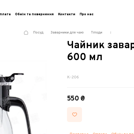
плата
Обмін та повернення
Контакти
Про нас
Посуд
Заварники для чаю
Тіподи
Чайник зава
600 мл
K-206
550 ₴