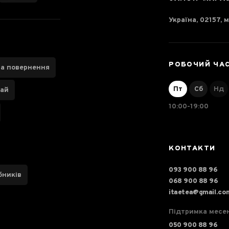
Україна, 02157, м
РОБОЧИЙ ЧА
та повернення
Пт
Сб
Нд
чай
10:00-19:00
КОНТАКТИ
093 900 88 96
бників
068 900 88 96
itaetea@gmail.co
Підтримка месе
050 900 88 96