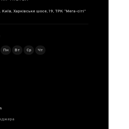
. Київ, Харківське шосе, 19, ТРК “Мега-сіті”
С
Пн
Вт
Ср
Чт
m
нджера