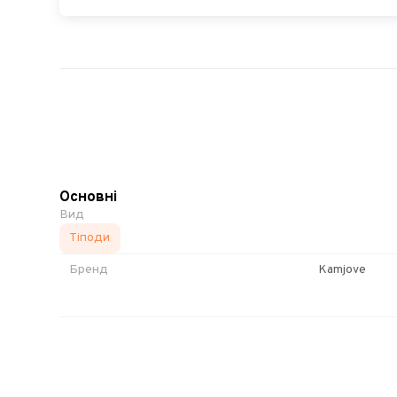
Основні
Вид
Тіподи
Бренд
Kamjove