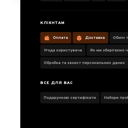
Чайник
КЛІЄНТАМ
заварочний
Гунфу K-206,
Оплата
Доставка
Обмін 
600 мл
Угода користувача
Як ми зберігаємо 
Обробка та захист персональних даних
Паспорт товару
ВСЕ ДЛЯ ВАС
Відгуки чаєманів
Подарункові сертифікати
Набори про