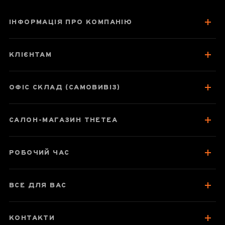
ІНФОРМАЦІЯ ПРО КОМПАНІЮ
Чайник-заварник
Sama Doyo EC-21,
КЛІЄНТАМ
350 мл
ОФІС СКЛАД (САМОВИВІЗ)
Паспорт товару
САЛОН-МАГАЗИН THETEA
Відгуки чаєманів
2
РОБОЧИЙ ЧАС
ВСЕ ДЛЯ ВАС
КОНТАКТИ