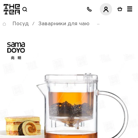
логотип
Посуд
Заварники для чаю
/