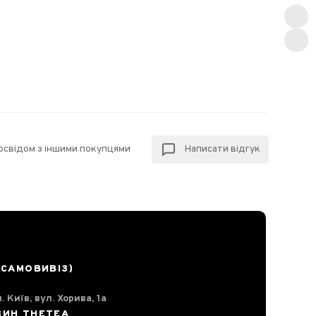
досвідом з іншими покупцями
Написати відгук
(САМОВИВІЗ)
. Київ, вул. Хорива, 1а
ЗИН THETEA