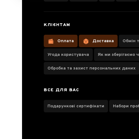
Чайник-
КЛІЄНТАМ
заварник
Kamjove TP-
Оплата
Доставка
Обмін 
767, 600 мл
Угода користувача
Як ми зберігаємо 
Обробка та захист персональних даних
Паспорт товару
ВСЕ ДЛЯ ВАС
Відгуки чаєманів
Подарункові сертифікати
Набори про