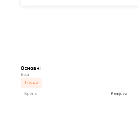
Основні
Вид
Тіподи
Бренд
Kamjove