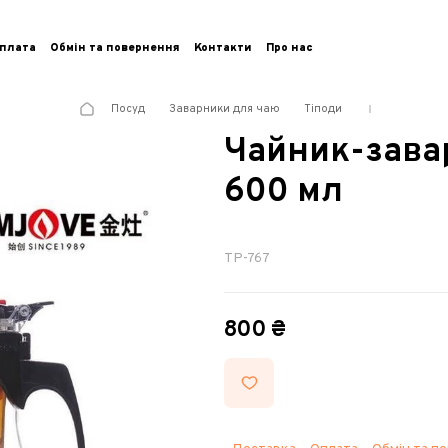
плата
Обмін та повернення
Контакти
Про нас
Посуд
Заварники для чаю
Тіподи
Чайник-завар
600 мл
TP-767
800 ₴