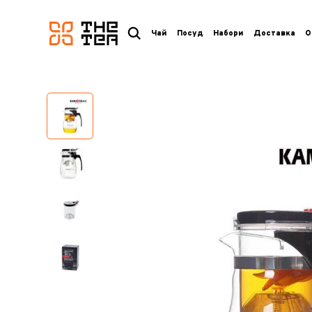
логотип
Чай
Посуд
Набори
Доставка
О