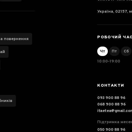
Україна, 02157, м
РОБОЧИЙ ЧА
та повернення
Чт
Пт
Сб
чай
10:00-19:00
КОНТАКТИ
093 900 88 96
бників
068 900 88 96
itaetea@gmail.co
Підтримка месе
050 900 88 96