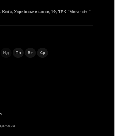
. Київ, Харківське шосе, 19, ТРК “Мега-сіті”
С
Нд
Пн
Вт
Ср
m
нджера