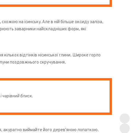
хожою на ісинську. Але в ній більше оксиду заліза,
творюють заварники найскладніших форм, які
 кількох відтінків нісинської глини. Широке горло
улуни поздовжнього скручування.
і чарівний блиск.
я, акуратно виймайте його дерев'яною лопаткою.