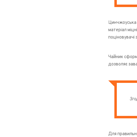
Цинчжоуська г
матеріал міцн
поціновувачі з
Чайник сформо
дозволяє зава
Зго
Для правильн