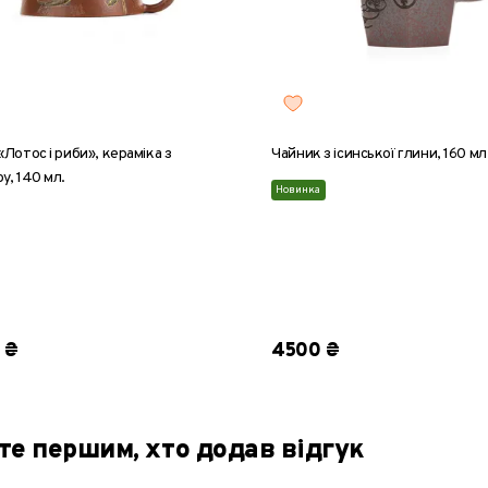
Лотос і риби», кераміка з
Чайник з ісинської глини, 160 мл
у, 140 мл.
Новинка
 ₴
4500 ₴
те першим, хто додав відгук