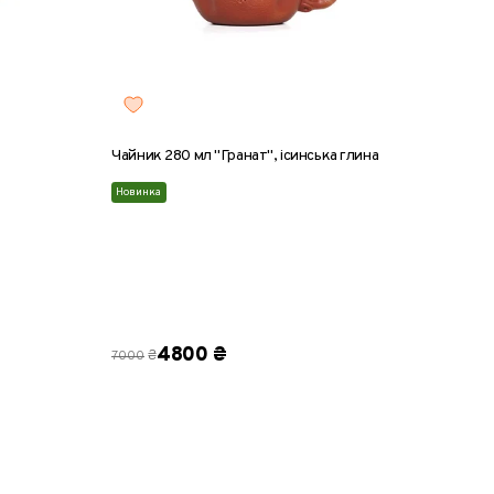
Чайник 280 мл "Гранат", ісинська глина
Іссинсь
440 мл
Новинка
VIP
4800 ₴
1275
₴
7000