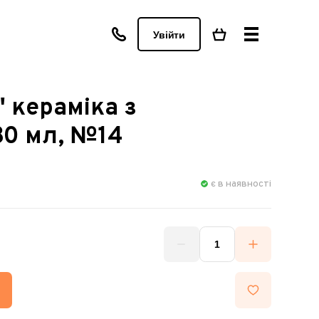
Увійти
" кераміка з
30 мл, №14
є в наявності