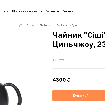
плата
Обмін та повернення
Контакти
Про нас
Посуд
Чайники
Чайники з Гуансі
Чайник "Сіші
Циньчжоу, 2
TK-275
4300 ₴
Купити