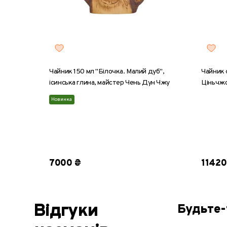
Чайник 150 мл "Білочка. Малий дуб",
Чайник «
ісинська глина, майстер Чень Дун Чжу
Ціньчжо
Новинка
7000 ₴
11420
Відгуки
Будьте-