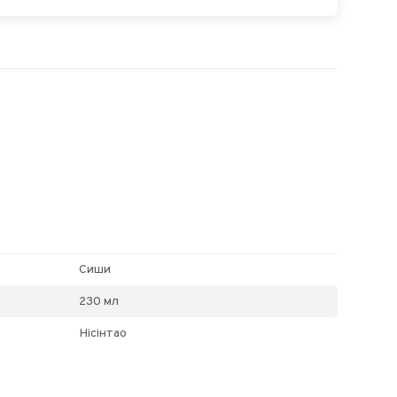
Сиши
230 мл
Нісінтао