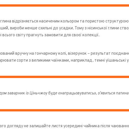
лина відрізняється насиченим кольором та пористою структурою, с
іший, вироби менше схильні до усадки. Тому з нісинської глини с
і всього світу прагнуть замовити для своєї колекції.
ваний вручну на гончарному колі, візерунок – результат поєднання
рювати сорти з великими чаїнками, наприклад, темні уїшаньські 
дом заварник із Ціньчжоу буде «напрацьовуватись», з’явиться патина 
ого догляду не залишайте листя усередині чайника після чаюванн