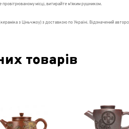
е провітрюваному місці, витирайте м'яким рушником.
кераміка з Ціньчжоу) з доставкою по Україні. Відзначений авторс
них товарів