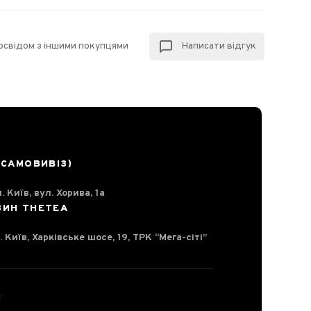
досвідом з іншими покупцями
Написати відгук
(САМОВИВІЗ)
. Київ, вул. Хорива, 1а
ЗИН THETEA
. Київ, Харківське шосе, 19, ТРК “Мега-сіті”
С