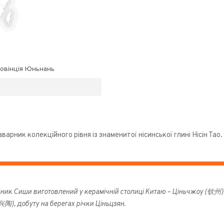
овінція Юньнань
варник колекційного рівня із знаменитої нісинської глині ​​Нісін 
ник Сиши виготовлений у керамічній столиці Китаю – Ціньчжоу (钦州). 
陶), добуту на берегах річки Ціньцзян.