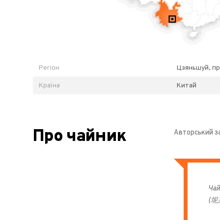
Регіон
Цзяньшуй, пр
Країна
Китай
Про чайник
Авторський за
Чай
(坭兴