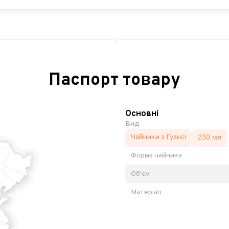
Паспорт товару
Основні
Вид
Чайники з Гуансі
230 мл
Форма чайника
Об'єм
Матеріал