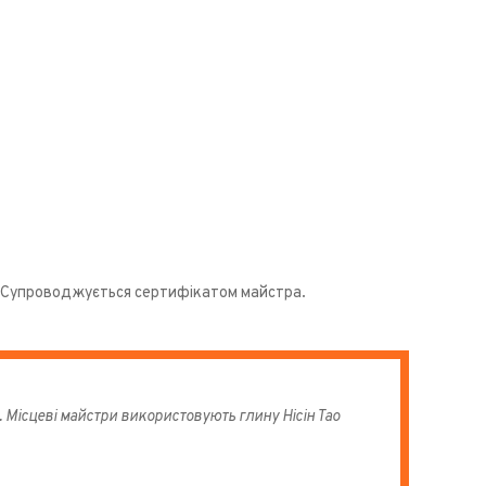
Тао. Супроводжується сертифікатом майстра.
Місцеві майстри використовують глину Нісін Тао