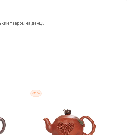
ьким тавром на денці.
-31%