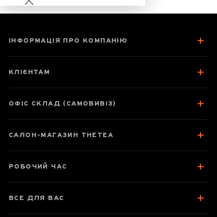
ІНФОРМАЦІЯ ПРО КОМПАНІЮ
Чайник 350 мл
"Хейлун - чорний
КЛІЄНТАМ
дракон", Сюй
Сяофен, нісінтао
ОФІС СКЛАД (САМОВИВІЗ)
САЛОН-МАГАЗИН THETEA
Паспорт товару
Відгуки чаєманів
РОБОЧИЙ ЧАС
ВСЕ ДЛЯ ВАС