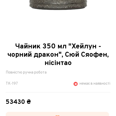
Чайник 350 мл "Хейлун -
чорний дракон", Сюй Сяофен,
нісінтао
Повністю ручна робота
TK-197
немає в наявності
53430 ₴