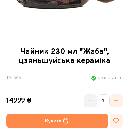
Чайник 230 мл "Жаба",
цзяньшуйська кераміка
TK-565
є в наявності
14999 ₴
Купити