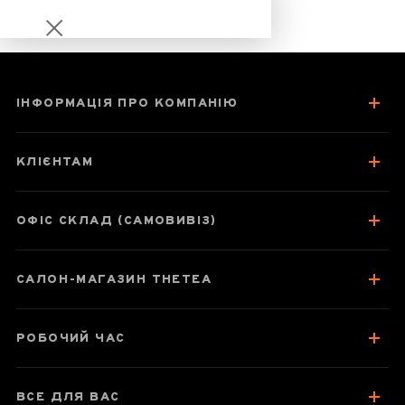
ІНФОРМАЦІЯ ПРО КОМПАНІЮ
Чайник 230 мл
"Жаба",
КЛІЄНТАМ
цзяньшуйська
кераміка
ОФІС СКЛАД (САМОВИВІЗ)
САЛОН-МАГАЗИН THETEA
Паспорт товару
Відгуки чаєманів
РОБОЧИЙ ЧАС
ВСЕ ДЛЯ ВАС