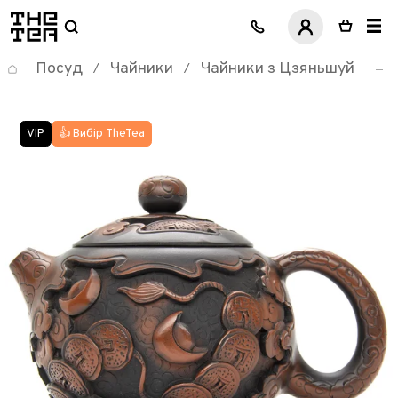
логотип
Посуд
Чайники
Чайники з Цзяньшуй
/
/
👍 Вибір TheTea
VIP