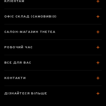
КЛІЄНТАМ
цзяньшуйська
кераміка, майстер
Нун Бінцзе
ОФІС СКЛАД (САМОВИВІЗ)
САЛОН-МАГАЗИН THETEA
Паспорт товару
Про чайник
РОБОЧИЙ ЧАС
Відгуки чаєманів
ВСЕ ДЛЯ ВАС
КОНТАКТИ
ДІЗНАЙТЕСЯ БІЛЬШЕ