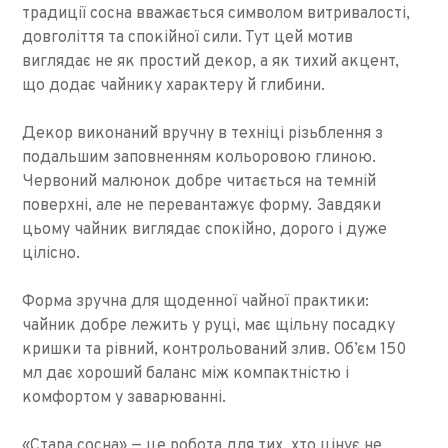
традиції сосна вважається символом витривалості,
довголіття та спокійної сили. Тут цей мотив
виглядає не як простий декор, а як тихий акцент,
що додає чайнику характеру й глибини.
Декор виконаний вручну в техніці різьблення з
подальшим заповненням кольоровою глиною.
Червоний малюнок добре читається на темній
поверхні, але не перевантажує форму. Завдяки
цьому чайник виглядає спокійно, дорого і дуже
цілісно.
Форма зручна для щоденної чайної практики:
чайник добре лежить у руці, має щільну посадку
кришки та рівний, контрольований злив. Об’єм 150
мл дає хороший баланс між компактністю і
комфортом у заварюванні.
«Стара сосна» — це робота для тих, хто цінує не