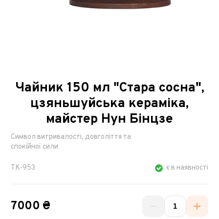
Чайник 150 мл "Стара сосна",
цзяньшуйська кераміка,
майстер Нун Бінцзе
Символ витривалості, довголіття та
спокійної сили
TK-953
є в наявності
7000 ₴