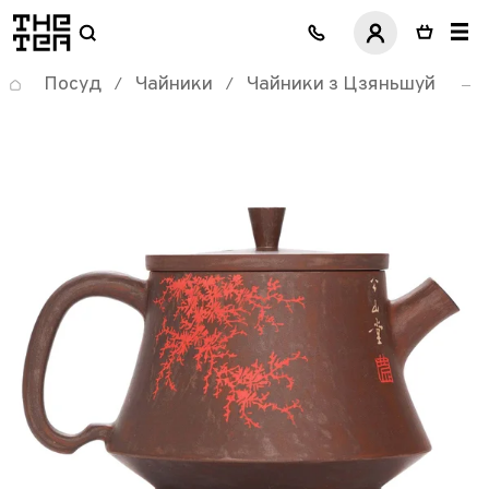
логотип
Посуд
Чайники
Чайники з Цзяньшуй
/
/