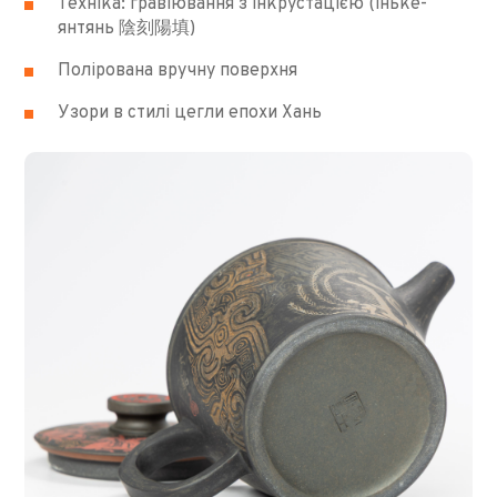
Техніка: гравіювання з інкрустацією (іньке-
янтянь 陰刻陽填)
Полірована вручну поверхня
Узори в стилі цегли епохи Хань