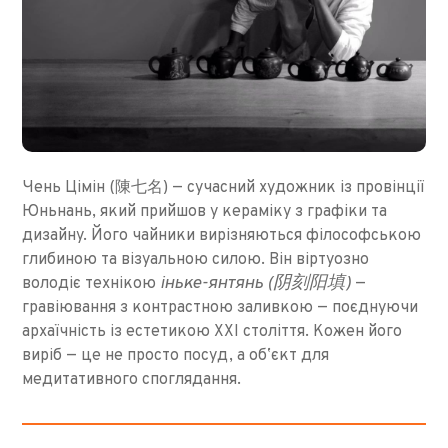
Чень Цімін (陳七名) — сучасний художник із провінції
Юньнань, який прийшов у кераміку з графіки та
дизайну. Його чайники вирізняються філософською
глибиною та візуальною силою. Він віртуозно
іньке-янтянь (阴刻阳填)
володіє технікою
—
гравіювання з контрастною заливкою — поєднуючи
архаїчність із естетикою XXI століття. Кожен його
виріб — це не просто посуд, а обʼєкт для
медитативного споглядання.