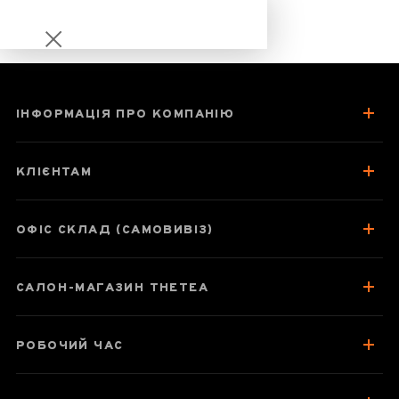
ІНФОРМАЦІЯ ПРО КОМПАНІЮ
Чайник 130 мл
"Ханьська
КЛІЄНТАМ
цегла",
цзяньшуйська
кераміка, майстер
ОФІС СКЛАД (САМОВИВІЗ)
Чень Цімін
САЛОН-МАГАЗИН THETEA
Паспорт товару
РОБОЧИЙ ЧАС
Про чайник