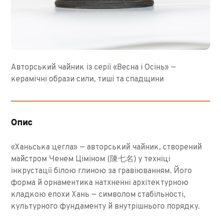
Авторський чайник із серії «Весна і Осінь» —
керамічні образи сили, тиші та спадщини
Опис
«Ханьська цегла» — авторський чайник, створений
майстром Ченем Ціміном (陳七名) у техніці
інкрустації білою глиною за гравіюванням. Його
форма й орнаментика натхненні архітектурною
кладкою епохи Хань — символом стабільності,
культурного фундаменту й внутрішнього порядку.