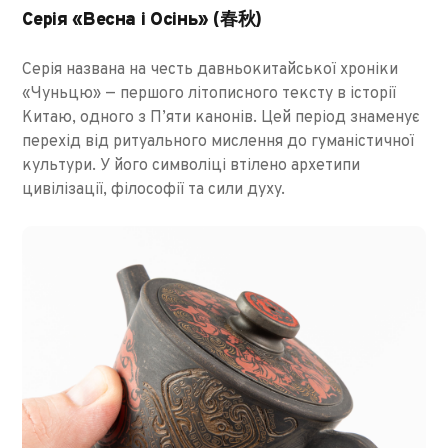
Серія «Весна і Осінь» (春秋)
Серія названа на честь давньокитайської хроніки
«Чуньцю» — першого літописного тексту в історії
Китаю, одного з П’яти канонів. Цей період знаменує
перехід від ритуального мислення до гуманістичної
культури. У його символіці втілено архетипи
цивілізації, філософії та сили духу.