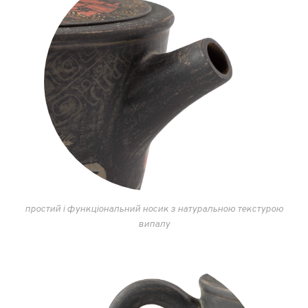
простий і функціональний носик з натуральною текстурою
випалу