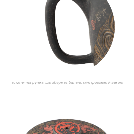
аскетична ручка, що зберігає баланс між формою й вагою