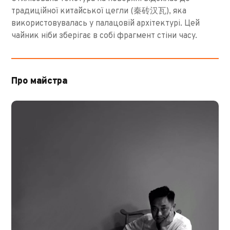
традиційної китайської цегли (秦砖汉瓦), яка
використовувалась у палацовій архітектурі. Цей
чайник ніби зберігає в собі фрагмент стіни часу.
Про майстра