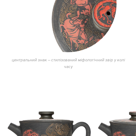
центральний знак — стилізований міфологічний звір у колі
часу