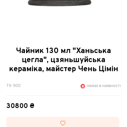
Чайник 130 мл "Ханьська
цегла", цзяньшуйська
кераміка, майстер Чень Цімін
TK-900
немає в наявності
30800 ₴