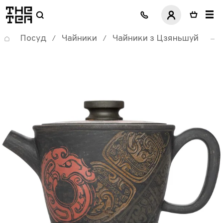
логотип
Посуд
Чайники
Чайники з Цзяньшуй
/
/