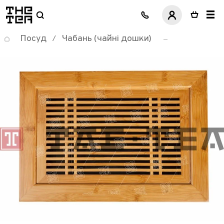
логотип
Посуд
Чабань (чайні дошки)
/