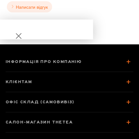
Написати відгук
ІНФОРМАЦІЯ ПРО КОМПАНІЮ
Чайна дошка
(Чабань)
КЛІЄНТАМ
"Щастя"
ОФІС СКЛАД (САМОВИВІЗ)
Паспорт товару
САЛОН-МАГАЗИН THETEA
Про чай
Відгуки чаєманів