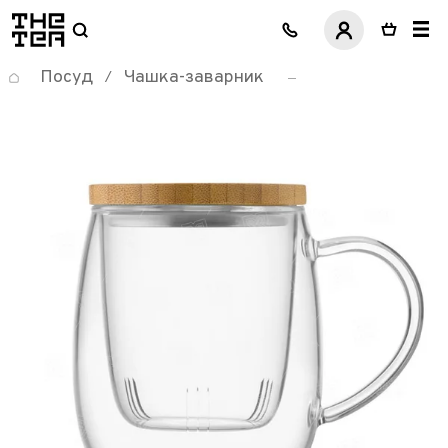
логотип
Посуд
Чашка-заварник
/