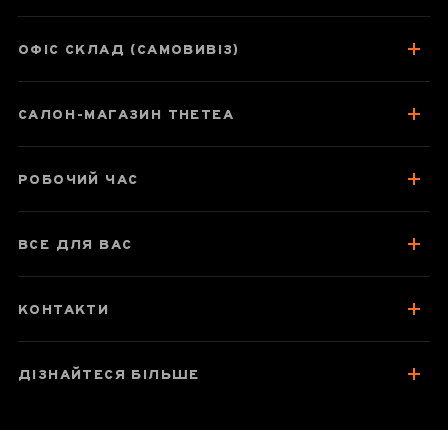
025A, 500 мл
ОФІС СКЛАД (САМОВИВІЗ)
Паспорт товару
САЛОН-МАГАЗИН THETEA
Про чай
Відгуки чаєманів
РОБОЧИЙ ЧАС
ВСЕ ДЛЯ ВАС
КОНТАКТИ
ДІЗНАЙТЕСЯ БІЛЬШЕ