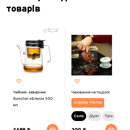
товарів
5
2
Чайник-заварник
Чаювання на подолі
Bonston «Блюз» 550
👍 Вибір TheTea
мл
Соло
Дует
Тріо