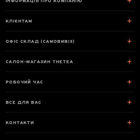
ІНФОРМАЦІЯ ПРО КОМПАНІЮ
Чашка-заварник
Samadoyo LC-
КЛІЄНТАМ
003, 380 мл
ОФІС СКЛАД (САМОВИВІЗ)
Паспорт товару
САЛОН-МАГАЗИН THETEA
Колекція подібних товарів
Відгуки чаєманів
РОБОЧИЙ ЧАС
ВСЕ ДЛЯ ВАС
КОНТАКТИ