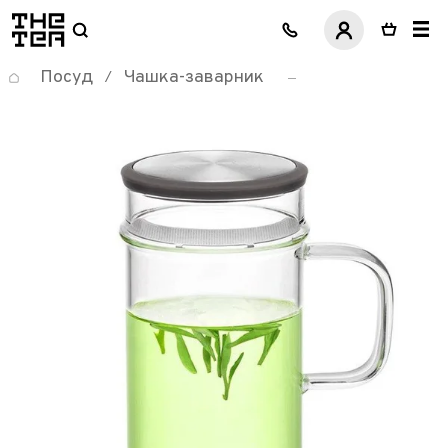
логотип
Посуд
Чашка-заварник
/