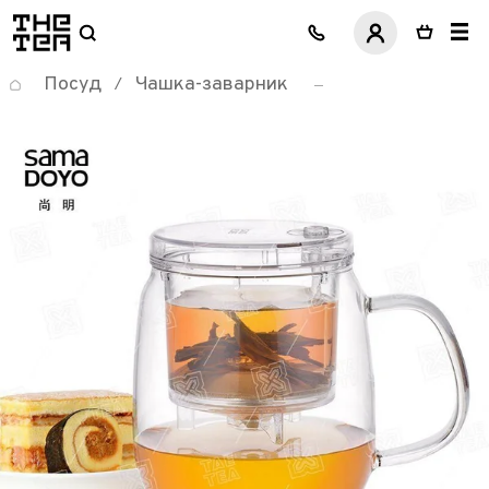
логотип
Посуд
Чашка-заварник
/