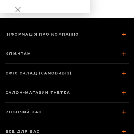
ІНФОРМАЦІЯ ПРО КОМПАНІЮ
Чашка-заварник
Sama Doyo S-023,
КЛІЄНТАМ
600 мл
ОФІС СКЛАД (САМОВИВІЗ)
Паспорт товару
САЛОН-МАГАЗИН THETEA
Про чай
Відгуки чаєманів
3
РОБОЧИЙ ЧАС
ВСЕ ДЛЯ ВАС