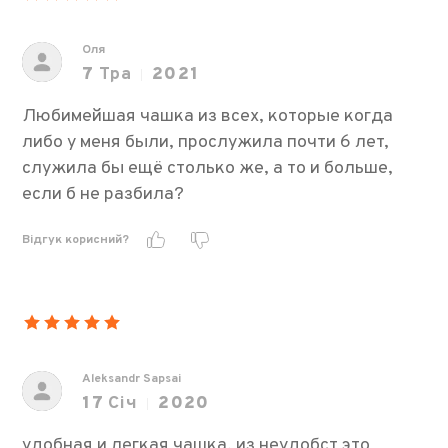
Оля
7
Тра
2021
Любимейшая чашка из всех, которые когда
либо у меня были, прослужила почти 6 лет,
служила бы ещё столько же, а то и больше,
если б не разбила?
Відгук корисний?
Aleksandr Sapsai
17
Січ
2020
удобная и легкая чашка. из неудобст это