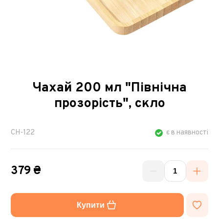
Чахай 200 мл "Північна
прозорість", скло
CH-122
є в наявності
379 ₴
Купити