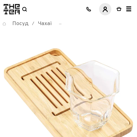
логотип
Посуд
Чахаї
/