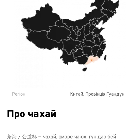
Регіон
Китай, Провінція Гуандун
Про чахай
茶海 / 公道杯 — чахай, «море чаю», гун дао бей