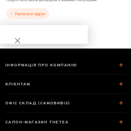
поділіться своїм досвідом з іншими покупцями
Написати відгук
ІНФОРМАЦІЯ ПРО КОМПАНІЮ
Чахай 200 мл
"Північна
КЛІЄНТАМ
прозорість", скло
ОФІС СКЛАД (САМОВИВІЗ)
Паспорт товару
САЛОН-МАГАЗИН THETEA
Про чахай