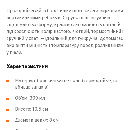
Прозорий чахай із боросилікатного скла з виразними
вертикальними ребрами. Стрункі лінії візуально
«піднімають» форму, красиво заломлюють світло й
підкреслюють колір настою. Легкий, термостійкий і
зручний у хваті — ідеальний для гунфу-ча: допомагає
вирівняти міцність і температуру перед розливанням
у піали.
Характеристики
Матеріал: боросилікатне скло (термостійке, не
вбирає запахів)
Об’єм: 300 мл
Висота: 10.5 см
Діаметр верху: 8 см