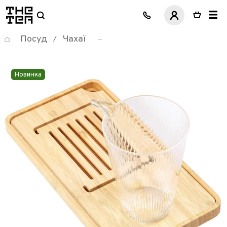
логотип
Посуд
Чахаї
/
Новинка