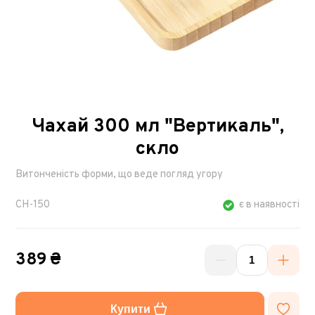
Чахай 300 мл "Вертикаль",
скло
Витонченість форми, що веде погляд угору
CH-150
є в наявності
389 ₴
Купити