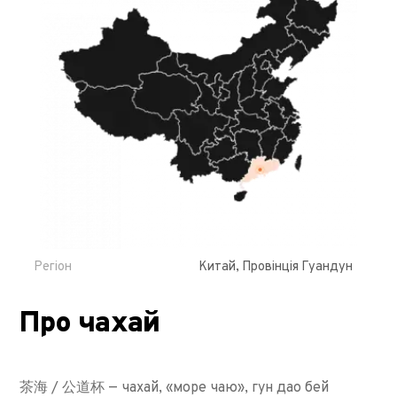
Регіон
Китай, Провінція Гуандун
Про чахай
茶海 / 公道杯 — чахай, «море чаю», гун дао бей