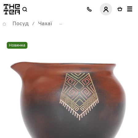
логотип
Посуд
Чахаї
/
Новинка