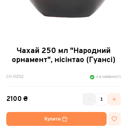
Чахай 250 мл "Народний
орнамент", нісінтао (Гуансі)
CH-0202
є в наявності
2100 ₴
Купити