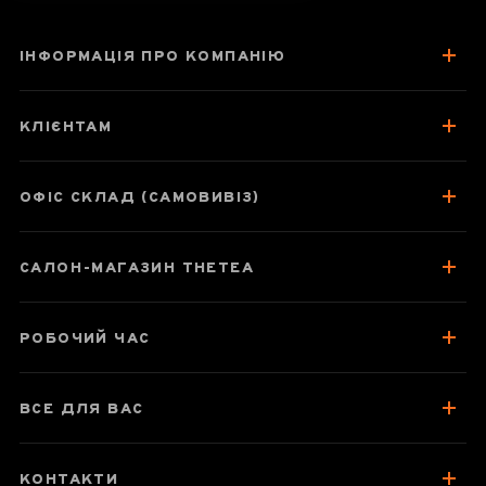
ІНФОРМАЦІЯ ПРО КОМПАНІЮ
Чахай 250 мл
"Народний
КЛІЄНТАМ
орнамент",
нісінтао (Гуансі)
ОФІС СКЛАД (САМОВИВІЗ)
САЛОН-МАГАЗИН THETEA
Паспорт товару
Відгуки чаєманів
РОБОЧИЙ ЧАС
ВСЕ ДЛЯ ВАС
КОНТАКТИ