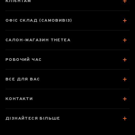
КЛІЄНТАМ
(кераміка/
бамбук)
ОФІС СКЛАД (САМОВИВІЗ)
САЛОН-МАГАЗИН THETEA
Паспорт товару
Колекція подібних товарів
РОБОЧИЙ ЧАС
Відгуки чаєманів
ВСЕ ДЛЯ ВАС
КОНТАКТИ
ДІЗНАЙТЕСЯ БІЛЬШЕ