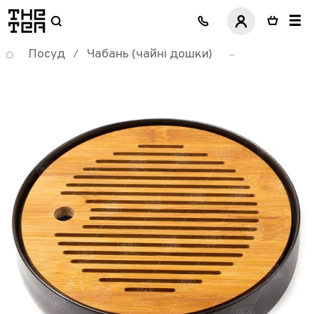
логотип
Посуд
Чабань (чайні дошки)
/