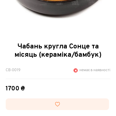
Чабань кругла Сонце та
місяць (кераміка/бамбук)
CB-0019
немає в наявності
1700 ₴