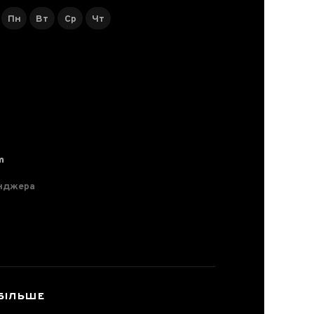
Пн
Вт
Ср
Чт
m
нджера
БІЛЬШЕ