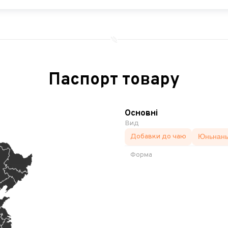
Паспорт товару
Основні
Вид
Добавки до чаю
Юньнан
Форма