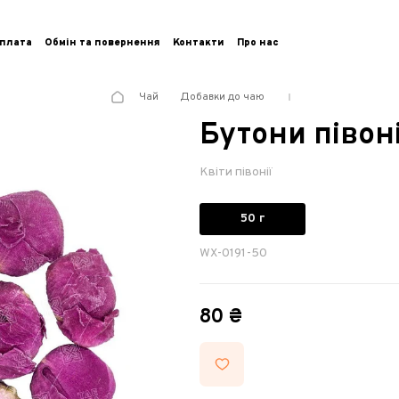
плата
Обмін та повернення
Контакти
Про нас
Чай
Добавки до чаю
Бутони півоні
Квіти півонії
50 г
WX-0191-50
80 ₴