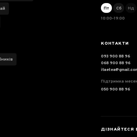
Пт
Сб
Нд
чай
10:00-19:00
КОНТАКТИ
093 900 88 96
бників
068 900 88 96
itaetea@gmail.co
Підтримка месе
050 900 88 96
ДІЗНАЙТЕСЯ 