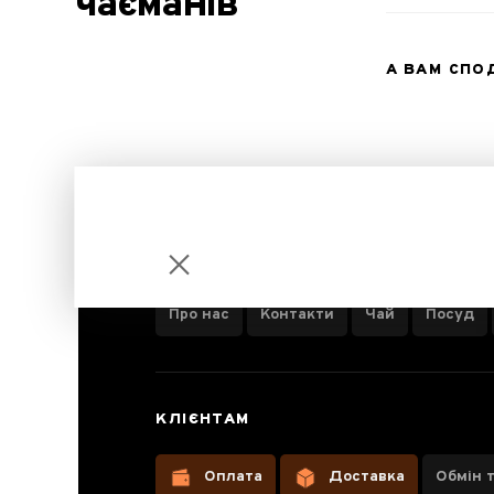
чаєманів
А ВАМ СП
ІНФОРМАЦІЯ ПРО КОМПАНІЮ
Про нас
Контакти
Чай
Посуд
Бутони
КЛІЄНТАМ
півонії
Оплата
Доставка
Обмін 