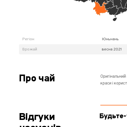
Регіон
Юньнань
Врожай
весна 2021
Про чай
Оригінальний 
краси і корист
Відгуки
Будьте-