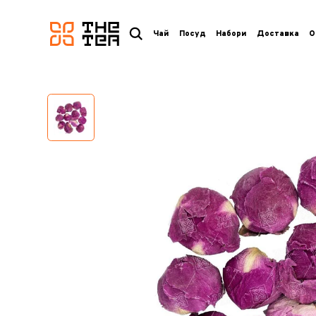
логотип
Чай
Посуд
Набори
Доставка
О