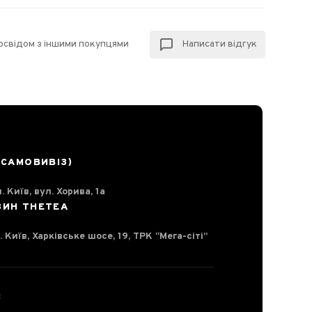
досвідом з іншими покупцями
Написати відгук
(САМОВИВІЗ)
. Київ, вул. Хорива, 1а
ЗИН THETEA
. Київ, Харківське шосе, 19, ТРК “Мега-сіті”
С