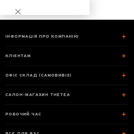
ІНФОРМАЦІЯ ПРО КОМПАНІЮ
Браслет "Лики
Будди",
КЛІЄНТАМ
Хотанський
нефрит
ОФІС СКЛАД (САМОВИВІЗ)
САЛОН-МАГАЗИН THETEA
Паспорт товару
Відгуки чаєманів
РОБОЧИЙ ЧАС
ВСЕ ДЛЯ ВАС