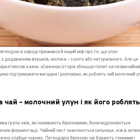
легендою в народі прижився й інший міф про те, що улун
з додаванням вершків, молока – сухого або натурального. Але це
аркетингові казки. «Смачна» історія збільшує попит на незвичайни
демо підтримувати вигадки і розповімо, як роблять чай молочний у
 чай – молочний улун і як його роблять
ива група чаїв, які називають бірюзовими. Вони відрізняються
енем ферментації. Чайний лист окислюється сильніше, ніж в зелен
начно слабше чорних. Легендарні бірюзові чаї бувають темними і