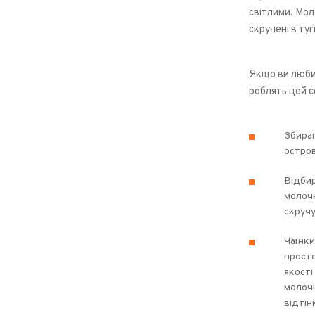
світлими. Мол
скручені в ту
Якщо ви любит
роблять цей 
Збираю
остров
Відбир
молочн
скручу
Чаїнки
просто
якості
молочн
відтін