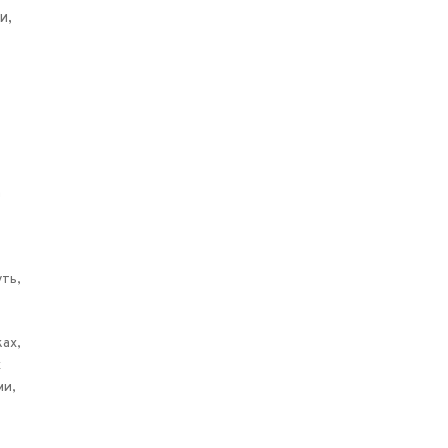
и,
а
ть,
ах,
х
ми,