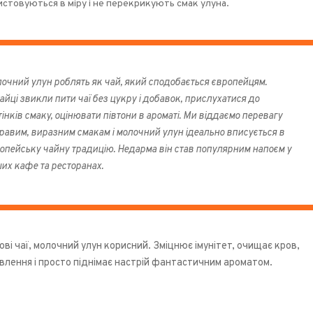
стовуються в міру і не перекрикують смак улуна.
очний улун роблять як чай, який сподобається європейцям.
айці звикли пити чаї без цукру і добавок, прислухатися до
тінків смаку, оцінювати півтони в ароматі. Ми віддаємо перевагу
равим, виразним смакам і молочний улун ідеально вписується в
опейську чайну традицію.
Недарма він став популярним напоєм у
их кафе та ресторанах.
зові чаї, молочний улун корисний. Зміцнює імунітет, очищає кров,
лення і просто піднімає настрій фантастичним ароматом.