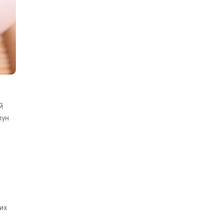
й
лун
их