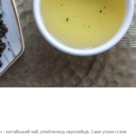
 молочний улун та як
знаменитий чай?
 – китайський чай, улюбленець європейців. Саме улуни стали