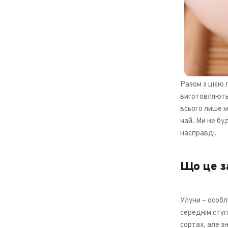
Разом з цією 
виготовляють 
всього лише м
чай. Ми не бу
насправді.
Що це за
Улуни – особл
середнім ступ
сортах, але з