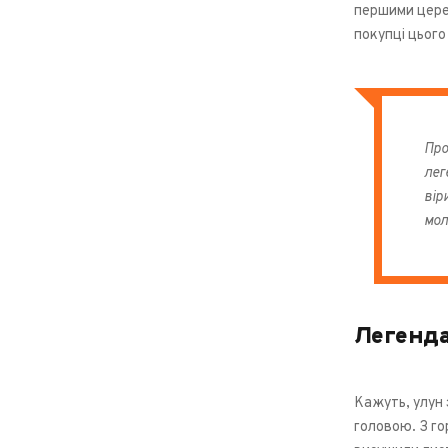
першими церем
покупці цього 
Про
лег
вір
мол
Легенда
Кажуть, улун 
головою. З го