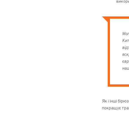
викори
Мол
Кит
від
яск
євр
наш
Як і інші бірю
покращує трав