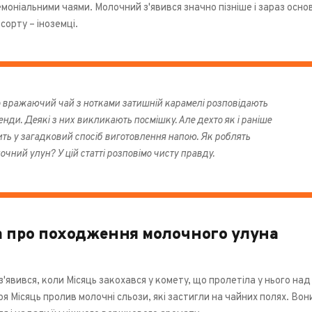
оніальними чаями. Молочний з'явився значно пізніше і зараз основ
сорту – іноземці.
 вражаючий чай з нотками затишній карамелі розповідають
енди. Деякі з них викликають посмішку. Але дехто як і раніше
ить у загадковий спосіб виготовлення напою. Як роблять
очний улун? У цій статті розповімо чисту правду.
 про походження молочного улуна
з'явився, коли Місяць закохався у комету, що пролетіла у нього над
ря Місяць пролив молочні сльози, які застигли на чайних полях. Вон