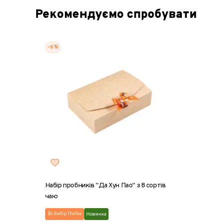
Рекомендуємо спробувати
-6%
Набір пробників "Да Хун Пао" з 8 сортів
чаю
👍 Вибір TheTea
Новинка