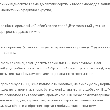
очний відноситься саме до світлих сортів. У нього смарагдові чаїнк
гі намистини (сферична скрутка).
е ніжні, ароматні чаї, обов'язково спробуйте молочний улун, як
сорт розповідаємо нижче:
ть сировину. Улуни вирощують переважно в провінції Фуцзянь і н
і Тайвань.
ають соковиті, зрілі і досить великі листки, без бруньок. Далі
ий улун роблять як класичний бірюзовий сорт: сушать на сонці, мну
ють і злегка обсмажують, але не до значного потемніння.
 ароматизують. Ні, їх не поливають молоком, не вимочують у вершк
 додають ароматизатори. Усі молочні улуни містять добавки. Від ї
 та особливостей і залежить аромат чаю. Він може пахнути вершка
им шоколадом, карамеллю, отримати чарівні молочно-горіхові
ки. Звичайно, в добротних сортах і добавки якісні, причому