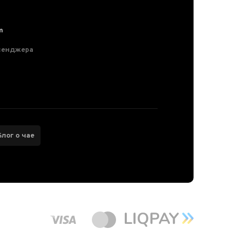
m
сенджера
Блог о чае