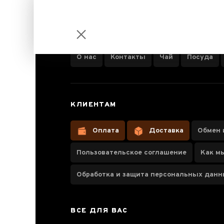
ИНФОРМАЦИЯ О КОМПАНИИ
О нас
Контакты
Чай
Посуда
Смешанный
КЛИЕНТАМ
вкус "6
листов"
Оплата
Доставка
Обмен 
Пользовательское соглашение
Как м
Обработка и защита персональных дан
Паспорт набору
Отзывы чаеманов
ВСЕ ДЛЯ ВАС