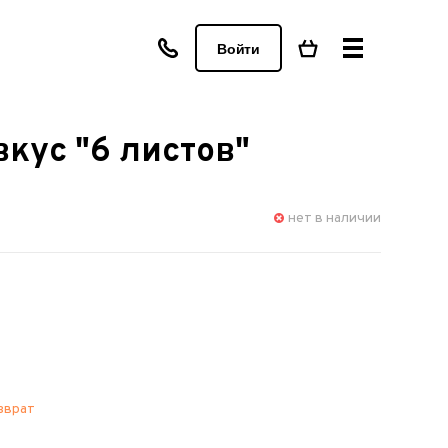
Войти
кус "6 листов"
нет в наличии
зврат