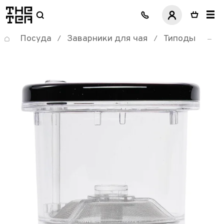
логотип
Посуда
Заварники для чая
Типоды
/
/