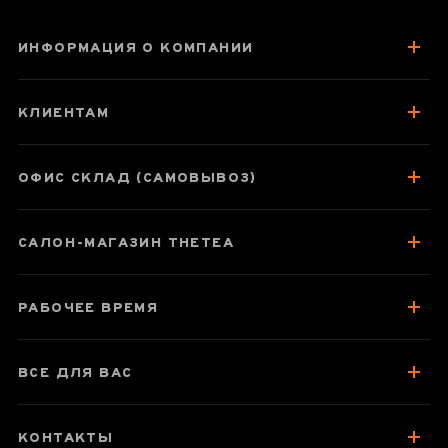
ИНФОРМАЦИЯ О КОМПАНИИ
Заварник для
чая белый
КЛИЕНТАМ
ОФИС СКЛАД (САМОВЫВОЗ)
Паспорт товара
САЛОН-МАГАЗИН THETEA
Отзывы чаеманов
РАБОЧЕЕ ВРЕМЯ
ВСЕ ДЛЯ ВАС
КОНТАКТЫ