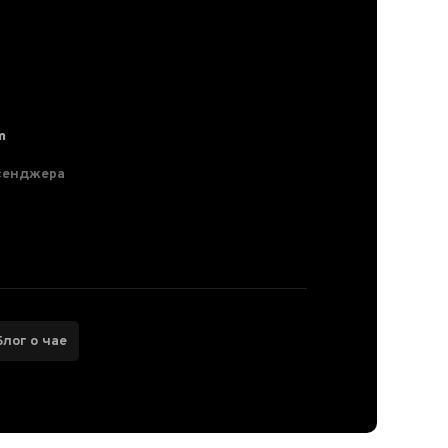
m
сенджера
Блог о чае