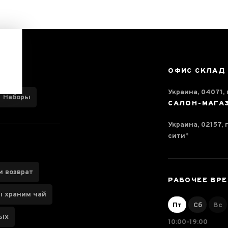
ОФИС СКЛАД
Украина, 04071, г
Наборы
САЛОН-МАГА
Украина, 02157, 
сити”
и возврат
РАБОЧЕЕ ВР
ы храним чай
Пт
Сб
Вс
ных
10:00-19:00