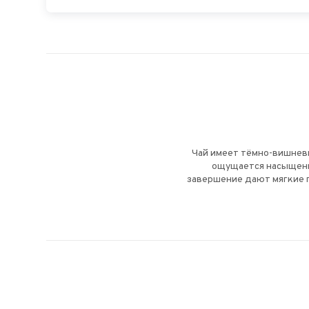
Чай имеет тёмно-вишневы
ощущается насыщенно
завершение дают мягкие п