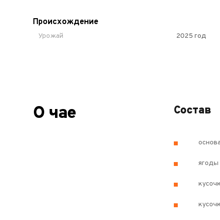
Происхождение
Урожай
2025 год
О чае
Состав
основа
ягоды
кусоч
кусочк