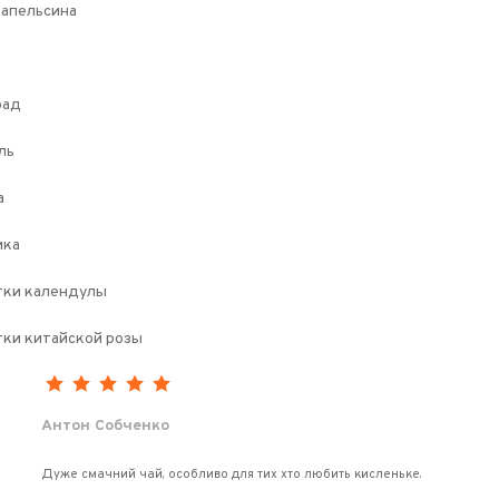
 апельсина
рад
ль
а
ика
тки календулы
тки китайской розы
Антон Собченко
Дуже смачний чай, особливо для тих хто любить кисленьке.