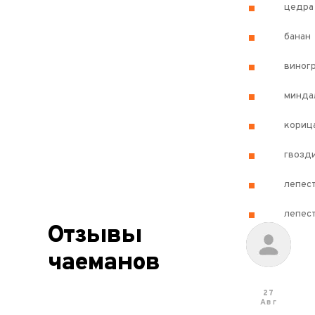
цедра
банан
виног
минда
кориц
гвозд
лепес
лепес
Отзывы
чаеманов
27
Авг