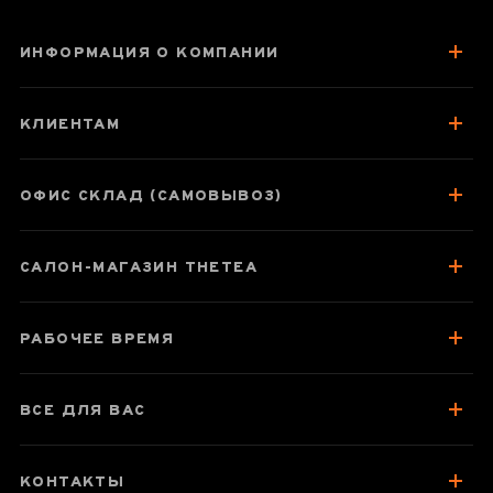
ИНФОРМАЦИЯ О КОМПАНИИ
Природный
лаошань сандал
КЛИЕНТАМ
ОФИС СКЛАД (САМОВЫВОЗ)
Паспорт товара
САЛОН-МАГАЗИН THETEA
Отзывы чаеманов
РАБОЧЕЕ ВРЕМЯ
ВСЕ ДЛЯ ВАС
КОНТАКТЫ