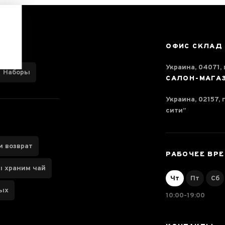
ОФИС СКЛАД
Украина, 04071, г
Наборы
САЛОН-МАГА
Украина, 02157, 
сити”
и возврат
РАБОЧЕЕ ВР
ы храним чай
Чт
Пт
Сб
ных
10:00-19:00