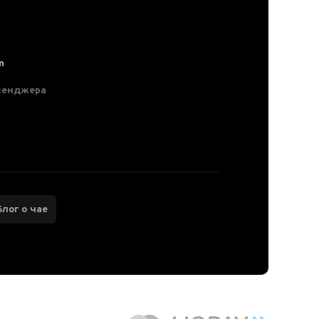
m
сенджера
Блог о чае