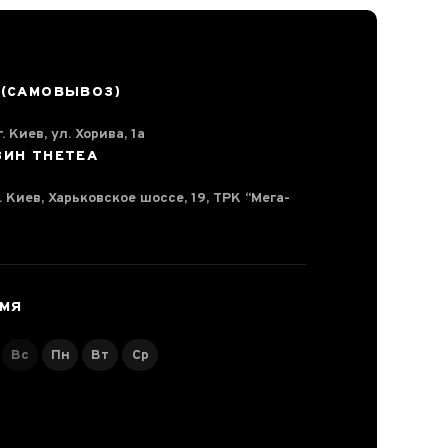
 (САМОВЫВОЗ)
. Киев, ул. Хорива, 1а
ЗИН THETEA
г. Киев, Харьковское шоссе, 19, ТРК “Мега-
ЕМЯ
Вс
Пн
Вт
Ср