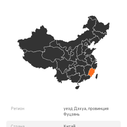
Регион
уезд Дэхуа, провинция
Фуцзянь
Страна
Китай